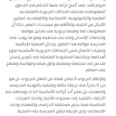
اليوم للغد، فقد أصبح لزاما علىها التحكم في التدفق
المعلوماتي لمختلف المجالات التربوية،الاقتصادية،
العلمية والتكنولوجية، الاجتماعية والاقتصادية، لتمكين
الأجيال من التكيف والتأقلم مع مستجدات العصر. ذلك أن
المعلومات لها وظيفة تربوية في تشكيل مواقف
واتجاهات الإنسان وفي بناء شخصيته.وهو ما يوجب على
المدرسة مواكبة هذا التطور بإدخال العملية الإعلامية
وتقنيات الاتصال ضمن النشاطات التربوية الأساسية لبلوغ
أهدافها وغاياتها المنشودة المتمثلة في تكوين إنسان
مندمج في مجتمعه ومنضبط وفق قيمه وقوانينه ومتفتح
على العالم.
والإعلام التربوي لا يمكن فصله عن الفعل التربوي، بل هو
جزء لا يتجزأ منه، تربطه علاقة وظيفية بالتوجيه المدرسي
والمهني، بل يعتبر أحد أركانه الأساسية
الذي بوساطته يتم
الارتقاء بالتلميذ إلى مستوى الاختيار واتخاذ القرارات
المناسبة
فيما يخص مستقبله الدراسي والمهني وحتى
الاجتماعي، وعن طريقه تتفتح المدرسة على المحيط