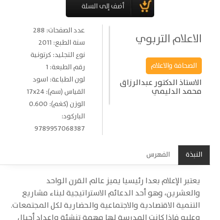
عدد الصفحات: 288
الاعلام التربوي
سنة الطبع: 2011
نوع التجليد: كرتونية
الصحافة والاعلام
رقم الطبعة: 1
لون الطباعة: اسود
الاستاذ الدكتور عبدالرزاق
محمد الدليمي
القياس (سم): 17x24
الوزن (كغم): 0.600
الباركود:
9789957068387
النبذة
الفهرس
يعتبر الإعلام بعدا رئيسيا يميز عالم القرن الواحد
والعشرين، وهو أحد
الدعائم الاستراتيجية لبناء مشاريع
التنمية الاقتصادية والاجتماعية والحضارية لكل المجتمعات.
وعلىه فإذا كانت المدرسة لها مهمة تنشئة وإعداد أجيال