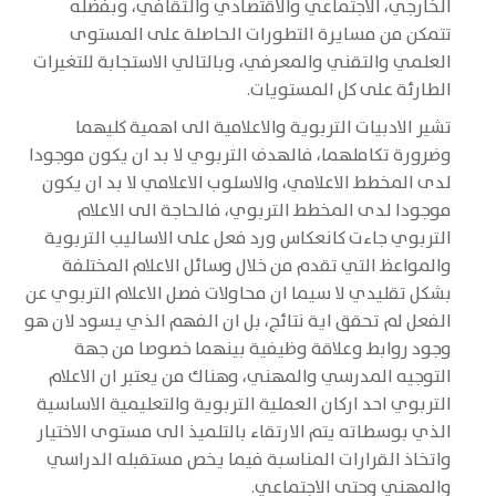
الخارجي، الاجتماعي والاقتصادي والثقافي، وبفضله
تتمكن من مسايرة التطورات الحاصلة على المستوى
العلمي والتقني والمعرفي، وبالتالي الاستجابة للتغيرات
الطارئة على كل المستويات.
تشير الادبيات التربوية والاعلامية الى اهمية كليهما
وضرورة تكاملهما، فالهدف التربوي لا بد ان يكون موجودا
لدى المخطط الاعلامي، والاسلوب الاعلامي لا بد ان يكون
موجودا لدى المخطط التربوي، فالحاجة الى الاعلام
التربوي جاءت كانعكاس ورد فعل على الاساليب التربوية
والمواعظ التي تقدم من خلال وسائل الاعلام المختلفة
بشكل تقليدي لا سيما ان محاولات فصل الاعلام التربوي عن
الفعل لم تحقق اية نتائج، بل ان الفهم الذي يسود لان هو
وجود روابط وعلاقة وظيفية بينهما خصوصا من جهة
التوجيه المدرسي والمهني، وهناك من يعتبر ان الاعلام
التربوي احد اركان العملية التربوية والتعليمية الاساسية
الذي بوسطاته يتم الارتقاء بالتلميذ الى مستوى الاختيار
واتخاذ القرارات المناسبة فيما يخص مستقبله الدراسي
والمهني وحتى الاجتماعي.