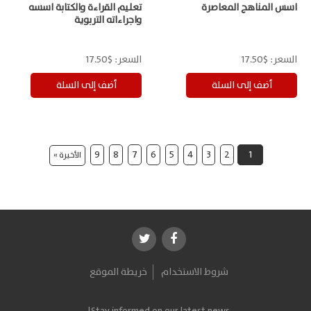
اسس المناهج المعاصرة
تعليم القراءة والكتابة اسسه
واجراءاته التربوية
السعر:
$17.50
السعر:
$17.50
9
8
7
6
5
4
3
2
1
الأخيرة »
شروط الاستخدام
خريطة الموقع
Stay informed on our latest news!