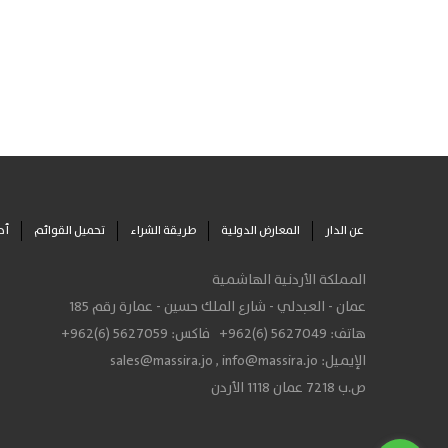
عن الدار
المعارض الدولية
طريقة الشراء
تحميل القوائم
أح
المملكة الأردنية الهاشمية
عمان - العبدلي - شارع الملك حسين - عمارة رقم 185
هاتف:
+962(6) 5627049
فاكس:
+962(6) 5627059
الإيميل:
info@massira.jo
,
sales@massira.jo
ص.ب 7218 عمان 1118 الأردن