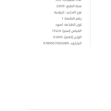
عدد الصفحات: 320
سنة الطبع: 2009
نوع التجليد: كرتونية
رقم الطبعة: 1
لون الطباعة: اسود
القياس (سم): 17x24
الوزن (كغم): 0.600
الباركود: 9789957065089