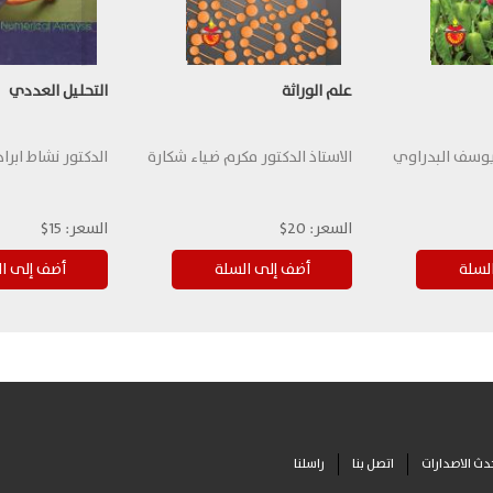
علم الوراثة
التحليل العددي
يوسف البدراوي
الاستاذ الدكتور مكرم ضياء شكارة
الدكتور نشاط ابر
السعر:
20$
السعر:
15$
دث الاصدارات
اتصل بنا
راسلنا