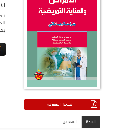
الا
ناص
الد
يحي
تحميل الفهرس
النبذة
الفهرس