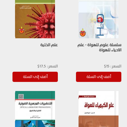
سلسلة علوم للهواة - علم
علم الخلية
الاحياء للهواة
السعر:
15$
السعر:
17.5$