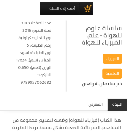
عدد الصفحات: 318
سلسلة علوم
سنة الطبع: 2016
للهواة - علم
نوع التجليد: كرتونية
الفيزياء للهواة
رقم الطبعة: 5
لون الطباعة: اسود
الفيزياء
القياس (سم): 17x24
الوزن (كغم): 0.650
العلمية
الباركود:
9789957062682
خير سليمان شواهين
النبذة
الفهرس
هذا الكتاب (فيزياء للهواة) وضعته لتقديم مجموعة من
المفاهيم الفيزيائية الصعبة بشكل مبسط يربط النظرية