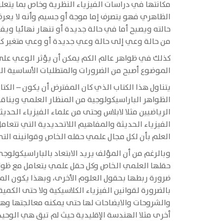
مكانتها في دراسات الفيزياء النظرية وخاص بما يتعل
الظاهري فهو يتصرف إما موجة أو جسيم وأنه لا يعرف 
من حالة وعي إلى حالة وعي جديدة أو وعي متغير كأن 
كذلك في ظواهر عالم الكم يمكن أن يؤثر الوعي على
الموضوع أصبح من الضرورات والمتطلبات الأساسية ا
يتناول هذا الكتاب الذي كان المفترض أن يكون – ال
الظواهر الباراسيكولوجية من المنظار العلمي ويناقش
الرياضيين مثلا لابلاس وحتى من علماء الفيزياء الحد
الفيزياء الحديثة والمفاهيم اللاتحديدية التي تتعا
العلم بأن لكل مجال علمي حقله الخاص وقوانينه التي
وبالرغم من أن المؤلف يريد الابتعاد بالباراسيكو
حقلها العلمي الخاص وكل حقل علمي يتعامل مع ظواهر
ضرورة ربطها بحقول العلوم الأخرى، وبهذا يكون الم
بالضرورة لقوانين الفيزياء الكلاسيكية ولا حتى الك
والشروحات والايضاحات لها حتى يمكنه معالجتها وهذ
أخرى مثلا الهندسة الإقليدية حيث لم تبق هي الوح