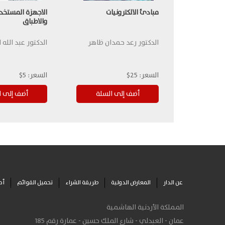
مبادئ الالكترونيات
الاجهزة المستخد
والاطباق
الدكتور رعد حمدان ظاهر
الدكتور عبد الله
السعر:
25$
السعر:
5$
عن الدار
المعارض الدولية
طريقة الشراء
تحميل القوائم
أح
المملكة الأردنية الهاشمية
عمان - العبدلي - شارع الملك حسين - عمارة رقم 185