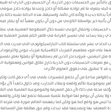
ق بالتأثير بين الجسيمات دون الذرية، أن الجسيم دون الذري له طب
كيف يتصرف ما لم تواجه مشكلة أو حاجز وعندما يواجه حاجز سوفي يتص
يأتيه خبر بواسطة اللاوعي من دون أن يكون متهيأ له أو يفكر فيه 
 الجسيمات وانتقال الوعي نفسه خلال المنظومة العصبية هي عملي
لذي ربما يساعد في تفسير الغرابة في ظاهر الكم فتصبح العملية 
كتاب الحادي عشر في سلسلة كتاب الباراسيكولوجي التي صدرت في ال
ها على ضوء مفاهيم الفيزياء الكلاسيكية فيزياء نيوتن والثرمودا
يثة مثل انيشتين- شرويدنجر الذين لم يستطيعوا أو يقبلوا بعض تفسير
مل مع تصرفات الجسيمات دون الذرية خارج نطاق قوانين ومعقولية ال
 قد لا تنطبق على حقوق العلوم الأخرى.
لوجي (ظواهر ساي) من أن تخضع لتفسيرات علمي في أي حقل كانت ولك
 بموضوعية تلائم واقعه وعطاء التجارب، وقد حاول جاهداً لأن يؤط
ؤلف محقا في ذلك لأن حقل المعرفة والموضوعية العلمية في الطلب 
مية ولا يمكن أن يوضع لها ضوابط علمية مسبقة تخضع لها ولكن واقع
ا ليس هو واقع كما هو ولكن كما يفهمه العالم صورة في فترته التا
يدة المعتقد بها وبصحبتها فقد تبدلت ولم تبق مطلقة مثل المساف