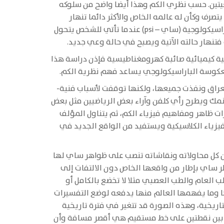
يعيتين. حسب نظري الكم وهذا أيضا واضح من سلوكه
رف وكأن له عالمه الخاص والأكثر دائما تنهار
حالته ويصبح أما في حالة جديدة أو تنهار نهائيا ويفاجأ بحالة جديدة وكأنه كان نائما، واستيقظ، هذه الحالة تشبه حالة باراسيكولوجية (ساي – psi) عندما تأتي للشخص يتحول
فتنهار حالته الآتية ويصبح في حالة وعي جديد.
ة كيميائية صائبة كهرومغناطيسية فإذن دراسة هذا
معكوسة الباراسيكولوجي يساعد فهم نظرية الكم.
عراق ونفذت جميعها، ولكنها توقفت لأسباب فنية-
ينمك ويطرح رأي كلفن وآراء بعض الرياضيين مثل بعض
ات ظاهر ومفاهيم فيزياء الكم، ثم يتناول المؤلف
فيزياء الكلاسيكية ويستفيد من الواقع الجديد في
ن كل محاولاته ونقاشاته تنصب على ظواهر ساي لها
ر ساي بإطار من واقعها الخاص دون الالتفات إلى
العام والطب العصبي مثلا لا تخضع بالكامل أو
ها وما يفهمها العالم منها يدفعه لوضع التفسيرات
ريخية، وهذه الصورة قد تتغير في فترة تاريخية
ة بين نقطتين على خط مستقيم هي أقصر مسافة وأن