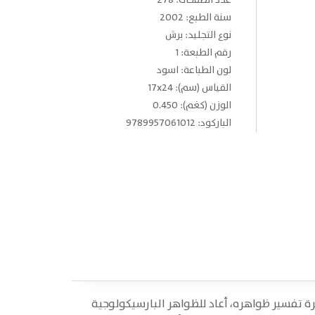
عدد الصفحات: 278
سنة الطبع: 2002
نوع التجليد: برش
رقم الطبعة: 1
لون الطباعة: اسود
القياس (سم): 17x24
الوزن (كغم): 0.450
الباركود: 9789957061012
رة تفسير ظواهره، أعاد للظواهر البارسيكولوجية