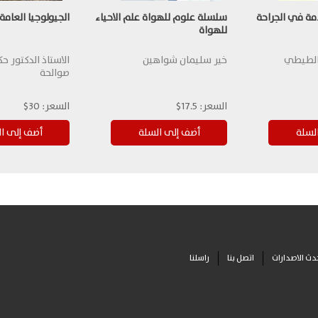
مة في الجراحة
سلسلة علوم للهواة علم الاحياء
الجيولوجيا العامة
للهواة
 الطيطي
خير سليمان شواهين
الاستاذ الدكتور حك
صوالحة
السعر:
17.5$
السعر:
30$
دث الاصدارات
اتصل بنا
راسلنا