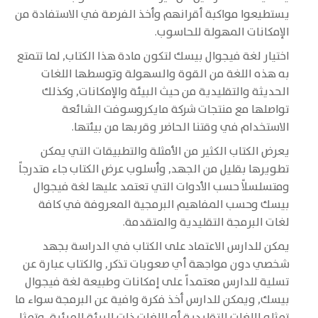
يستطيعوا مواكبة أقرانهم وأخذ الفرصة في الاستفادة من
الإمكانات المهولة للحاسوب.
اختيار لغة فيجوال بيسك لتكون مادة هذا الكتاب, لما تتمتع
به هذه اللغة من القوة والسهولة وتوسطها اللغات
الحديثة والتقليدية من حيث البيئة والإمكانات, وكذلك
تواصلها مع منتجات شركة مايكروسوفت الشائعة
الاستخدام في وقتنا الحاضر وقربها من بيئتها.
يعرض الكتاب الكثير من الأمثلة والتطبيقات التي يمكن
تطويرها بقليل من الجهد, وأسلوب عرض الكتاب جاء متدرجاً
ومتسلسلاً حسب الأدوات التي تعتمد عليها لغة فيجوال
بيسك وحسب المفاهيم البرمجية المعروفة في كافة
لغات البرمجة التقليدية والمتقدمة.
يمكن للدارس الاعتماد على الكتاب في الدراسة بجهد
شخصي دون مواجهة أي صعوبات تذكر, والكتاب عبارة عن
تسلية للدارس معتمداً على إمكانات وطبيعة لغة فيجوال
بيسك, ويمكن للدارس أخذ فكرة وافية عن البرمجة سواء ما
تمثله اللغات التقليدية أو اللغات ذات البيئة المرئية, وتمثل