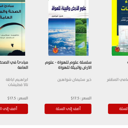
سلسلة علوم للهواة - علوم
مبادئ في الصحة 
الارض والبيئة للهواة
العامة
سامي المظفر
خير سليمان شواهين
ابراهيم اباظة
تالا قطيشات
السعر:
17.5$
السعر:
17.5$