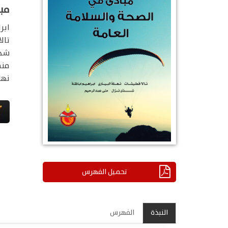
مب
ابر
تال
شذى
منى
نهل
تحميل الفهرس
النبذة
الفهرس