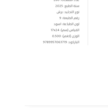
عدد الصفحات: 280
سنة الطبع: 2025
نوع التجليد: برش
رقم الطبعة: 9
لون الطباعة: اسود
القياس (سم): 17x24
الوزن (كغم): 0.500
الباركود: 9789957063719