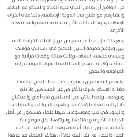
من الواضح أن تعامل النبي عليه الصلاة والسلام مع اليهود
واعتبارهم مواطنين في الدولة الإسلامية، دليلا على اعتراف
الإسلام بوجود الديانات الأخرى في مجتمعه والمجتمعات
الأخرى.
ومع ذلك فإن هذا لم يمنع من نزول الآيات القرآنية التي
تبين وتوضح حقيقة الدين الصحيح في رسالتي موسى
وعيسى عليهما السلام، وكانت هناك وقفات قرآنية مع
عقائد هؤلاء تدعوهم إلى الكلمة السواء الموصلة إلى
المراجعة والتفكير.
واستمر المسلمون يسيرون على هذا النهج، وقامت
حضارة الإسلام تعترف بالآخر من غير المسلمين ولا تنكر
وجودهم، ولهذا عاش غير المسلمين في أمان واطمئنان
داخل المجتمعات الإسلامية، وظهرت الحوارات والمناظرات
والردود في كتب وموسوعات كتبها علماء مسلمون عن أهل
الديانات الأخرى وعقائدها وشرائعها، بكل موضوعية
وأمانة، وبدون اجتراء أو ظلم، وهذا الكم الكبير من كتب
الملل والنحل، لم يكن ليتم لولا أن هؤلاء العلماء قد عرفوا