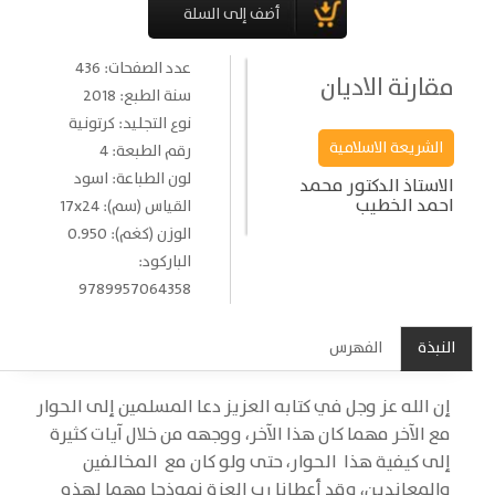
عدد الصفحات: 436
مقارنة الاديان
سنة الطبع: 2018
نوع التجليد: كرتونية
الشريعة الاسلامية
رقم الطبعة: 4
لون الطباعة: اسود
الاستاذ الدكتور محمد
احمد الخطيب
القياس (سم): 17x24
الوزن (كغم): 0.950
الباركود:
9789957064358
النبذة
الفهرس
إن الله عز وجل في كتابه العزيز دعا المسلمين إلى الحوار
مع الآخر مهما كان هذا الآخر، ووجهه من خلال آيات كثيرة
إلى كيفية هذا الحوار، حتى ولو كان مع المخالفين
والمعاندين، وقد أعطانا رب العزة نموذجا مهما لهذه