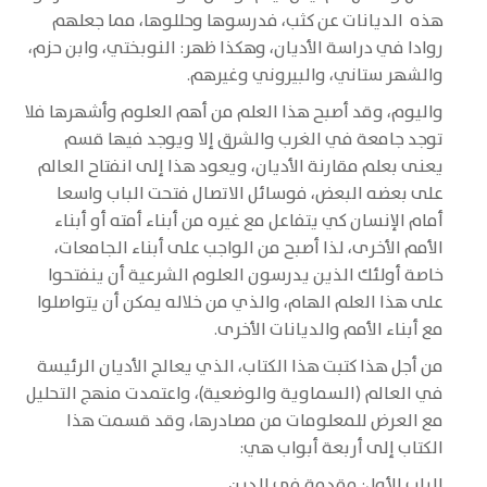
هذه الديانات عن كثب، فدرسوها وحللوها، مما جعلهم
روادا في دراسة الأديان، وهكذا ظهر: النوبختي، وابن حزم،
والشهر ستاني، والبيروني وغيرهم.
واليوم، وقد أصبح هذا العلم من أهم العلوم وأشهرها فلا
توجد جامعة في الغرب والشرق إلا ويوجد فيها قسم
يعنى بعلم مقارنة الأديان، ويعود هذا إلى انفتاح العالم
على بعضه البعض، فوسائل الاتصال فتحت الباب واسعا
أمام الإنسان كي يتفاعل مع غيره من أبناء أمته أو أبناء
الأمم الأخرى، لذا أصبح من الواجب على أبناء الجامعات،
خاصة أولئك الذين يدرسون العلوم الشرعية أن ينفتحوا
على هذا العلم الهام، والذي من خلاله يمكن أن يتواصلوا
مع أبناء الأمم والديانات الأخرى.
من أجل هذا كتبت هذا الكتاب، الذي يعالج الأديان الرئيسة
في العالم (السماوية والوضعية)، واعتمدت منهج التحليل
مع العرض للمعلومات من مصادرها، وقد قسمت هذا
الكتاب إلى أربعة أبواب هي:
الباب الأول: مقدمة في الدين.