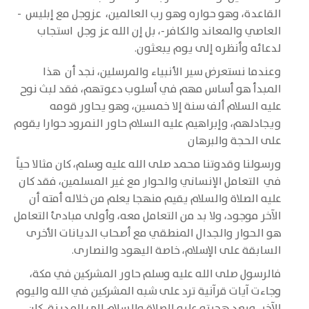
القاعدة، وهو حواره وهو رب العالمين، عزوجل مع إبليس -
العاصي والمعاند والكافر-، بل إن الله عز وجل استجاب
لدعائه وأنظره إلى يوم يبعثون.
وعندما نستعرض سير الأنبياء والمرسلين، نجد أن هذا
المبدأ هو أساس مهم في أسلوب دعوتهم، فقد لبث نوح
عليه السلام ألف سنة إلا خمسين، وهو يحاور قومه
ويجادلهم، وإبراهيم عليه السلام حاور النمرود حوارا يقوم
على الحجة والبرهان
ورسولنا وقدوتنا محمد صلى الله عليه وسلم، كان مثالا حياً
في التعامل الإنساني والحوار مع غير المسلمين، فقد كان
عليه الصلاة والسلام يقيم منهجا يعلم من خلاله أمته أن
الآخر موجود، ولا بد من التعامل معه، وأولى مبادئ التعامل
هو الحوار والجدال المنطقي مع أصحاب الديانات الأخرى
السابقة على الإسلام، خاصة اليهود والنصارى.
فالرسول صلى الله عليه وسلم حاور المشركين في مكة،
وجاءت آيات قرآنية ترد على شبه المشركين في الله واليوم
الآخر، وبعد هجرته عليه الصلاة والسلام إلى المدينة، كان