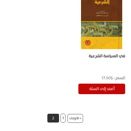
في السياسة الشرعية
السعر:
$17.50
2
1
« الاولى