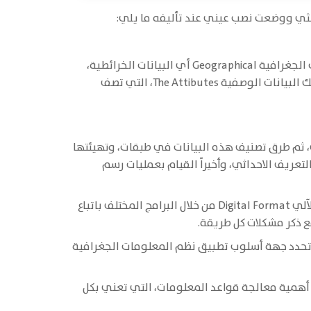
حثي ووضعت نصب عيني عند تأليفه ما يلي:
2. تعريف القارئ على ماهية قواعد المعلومات Databases في نظم المعلومات الجغرافية والتي تتألف عادة من البيانات الجغرافية Geographical أي البيانات الخرائطية،
التي ترسم ظاهرات سطح الأرض على اختلاف أنواعها، وفق تصنيفاتها حسب سلاسة التعامل معها من خلال الحاسوب، وكذلك البيانات الوصفية The Attibutes، التي تصف
قي، ثم طرق تصنيف هذه البيانات في طبقات، وتهيئتها
تعريف الاحداثي، وأخيراً القيام بعمليات رسم
5. أن يلم قارئ الكتاب بأساسيات تحويل البيانات الجغرافية ذات الشكل الورقي Hardcopy التي سبق إعداها إلى الشكل الآلي Digital Format من خلال البرامج المختلف باتباع
ي تحدد جهة أسلوب تطبيق نظم المعلومات الجغرافية
رح أهمية معالجة قواعد المعلومات، التي تعني بكل