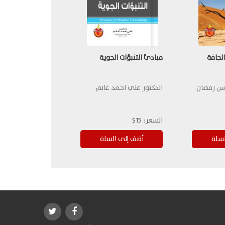
الجافة
مبادئ التنبؤات الجوية
حسن رمضان
الدكتور علي احمد غانم
السعر:
15$