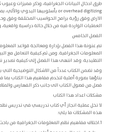
or overhead digitizing بأسلوبيها
الارض وفق رؤية برامج الحواسيب المختلفة وفق وحدا
العمليات الواردة فيه من خلال حالة دراسية واقعية،
الفصل الخامس
تم عنونة هذا الفصل بإدارة ومعالجة قواعد المعلوم
المعلومات الجغرافية. ومن ثم كيفية التعامل مع البي
التقليدية. وقد انتهى هذا الفصل إلى كيفية تصدير ن
بناؤها بصورة أصلية لتخدم مفاهيم هذا الكتاب بما ف
فصل من فصول الكتاب الى جانب ذكر الفهارس والملاح
مشكلات اعداد هذا الكتاب
لا تخل عملية انجاز أي كتاب تدريسي في تدريس نظم 
هذه المشكلات ما يلي:
1.اختلاف مفاهيم نظم المعلومات الجغرافية من باحث لآخر والتي سبق وأن أشير إليها. فقد تفهم نظم المعلومات الجغرافية على أنها: