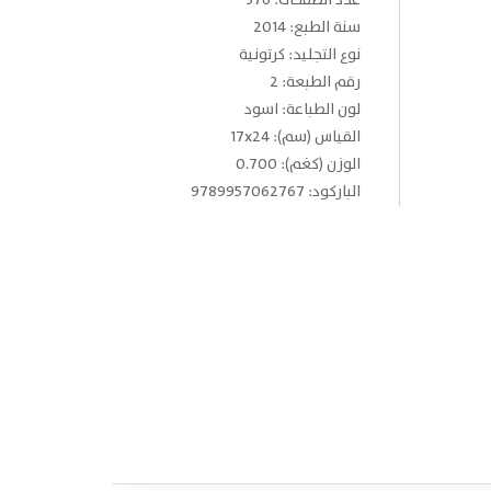
عدد الصفحات: 376
سنة الطبع: 2014
نوع التجليد: كرتونية
رقم الطبعة: 2
لون الطباعة: اسود
القياس (سم): 17x24
الوزن (كغم): 0.700
الباركود: 9789957062767