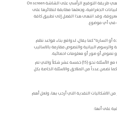
طرق ادخال البيانات الجغرافية، وذكر مميزات وعيوب كل طريقة ثم الانتهاء إلى شرح ومناقشة أحدث وأبسط هذه الطرق وهي طريقة التوقيع الرأسي على الشاشة On screen
ثيات البيانات الجغرافية، وجعلها مطابقة لنظائرها على
معروفة، وقد انتهى هذا الفصل إلى تطبيق كافة
رة في أي موضوع.
أو السارة" كما يقال، لدوافع بناء قواعد نظم
فة والرسوم البيانية والنصوص مقارمة بالاساليب
أو نصوص أو صور أو معلومات احصائية.
وقد تضمن الكتاب عدداً من الاشكال التوضيحية التي بلغ عددها (129) مائة وتسعة وعشرون شكلاً باستثناء الأشكال المرفقة مع الأسئلة نحو (15) خمسة عشر شكلاً والتي تم
ا تضمن عدداً من الملاحق والاسئلة الخاصة بكل
 الاشكاليات النقدية التي أرحب بها، ولعل أهم