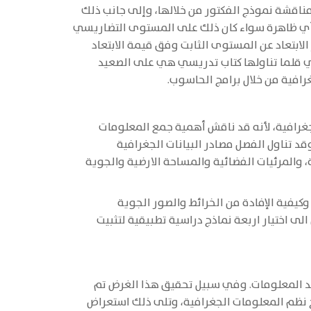
ً عن استعراض ومناقشة نموذج الفكتور من خلالها، وإلى جانب ذلك
المستوى الافقي Plane أو Top View الذي يفترض أن مستوى أي ظاهرة سواء كان ذلك على المستوى التضاريسي
ثاً، والذي يتمثل بمقدار الابتعاد عن المستوى الثابت وفق قيمة الابتعاد
لثات المنتظمة TIN. ولعل أهم اضافة لهذا الفصل التي قلما تناولها كتاب تدريسي هي على الصعيد
غرافية، لأنه قد ناقش أهمية جمع المعلومات
مة. وقد تناول الفصل مصادر البيانات الجغرافية
 والمرئيات الفضائية والمساحة الارضية والجوية
يفية الإفادة من الخرائط والصور الجوية
وقد انتهى هذا الفصل الى اختيار اربعة نماذج دراسية تطبيقية لتثبيت
اعد المعلومات. وفي سبيل تحقيق هذا الغرض تم
ج نظم المعلومات الجغرافية، وتلى ذلك استعراض