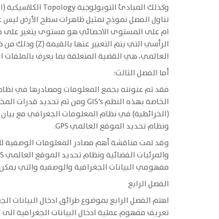
وكذلك المبادئ ال
العالمي، هي القضية المتعلقة بما يعرف بالملفات الشكلية Shapefiles كنموذج مميز في تمثيل ظاهرات سطح الأرض الجغرافية من خل
أما الفصل الثالث:
فقد تم عنونته بجمع المعلومات ومصادرها في نظام 
الخاصة بهذه النظم GIS’s ومن ث
(الخرائطية) في نظام المعلومات الجغرافي مع بيان أ
ونظام تحديد الموقع العالمي GPS.
وقد تمت مناقشة أهم مصادر المعلومات الوصفية للظا
مفهومي البيانات الجغرافية والوصفية والتي يمكن م
الفصل الرابع
اهتم الفصل الرابع بموضوع طرائق ادخال البيانات ال
تعريف مفهوم عملية ادخال البيانات الجغرافية الى ا