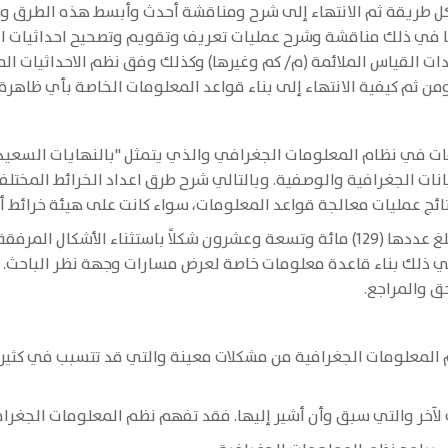
 اليدوي والآلي، بما في ذلك مناقشة وشرح عمليات تعريف وتقويم وتصحيح احدا
ت القياس الملائمة (م/ كم وغيرها) وكذلك وفق نظم الاحداثيات ال
 ومن ثم كيفية الانتهاء إلى بناء قواعد المعلومات الخاصة بأي ظاه
ات في نظام المعلومات الجغرافي والذي يتمثل "بالنهايات السعيدة 
انات الجغرافية والوصفية. وبالتالي شرح طرق اعداد الخرائط المختل
تائج عمليات معالجة قواعد المعلومات، سواء كانت على هيئة خرائط 
ي ذلك بناء قاعدة معلومات خاصة لعرض مسارات وجهة نظر الباحث. كم
ق والمراجع.
المعلومات الجغرافية من مشكلات معينة والتي قد تتسبب في كثير من