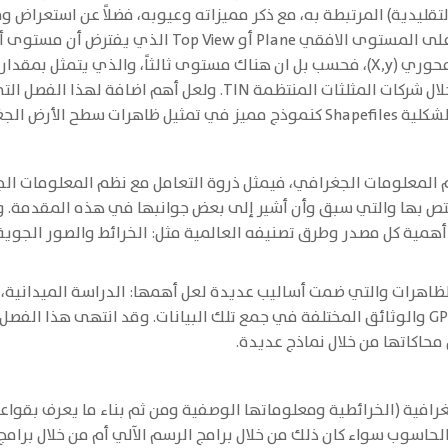
توبولوجية Topology الكلاسيكية (التقليدية) المرتبطة به، مع ذكر مميزاته وعيوبه، فضلا
تناول الفصل نموذج تمثيل ظاهرات سطح الأرض ليس على 
ام على المستوى الاحصائي هو مستوى يتغير على محوري (X,y)، فحسب بل ان هناك مستوى ثال
الرأسي التي يتم التعبير عنها بالقيمة (Z) وذلك من خلال شركات المث
ال برامج الحاسوب.
المعلومات الجغرافي، فيمثل ذروة التعامل مع نظم المعلومات الج
م تحديد قدرات المختص بها والتي سبق وأن أشير إلى بعض جوانبها في هذه المقد
همية كل مصدر وطرق تصنيفه العالمية مثل: الخرائط والصور الجوية،
هرات والتي ضمت أساليب عديدة لعل أهمها: الدراسة الميدانية، وك
والمرئيات الفضائية ونظام تحديد الموقع العالمي GPS والوثائق المختلفة في جمع تلك البيانات. 
حاكاتها من خلال نماذج عديدة.
جغرافية (الخرائطية ومعلوماتها الوصفية ومن ثم بناء ما يعرف بقو
لحاسوب سواء كان ذلك من خلال برامج الرسم الآلي أم من خلال برام