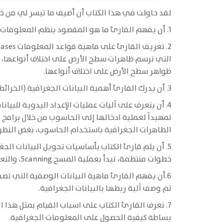
لقد حاولت في هذا الكتاب أن أضيف ما تيسر لي من 
1. أن يفهم القارئ ما هو المقصود بنظم المعلومات الجغرافية والتطورات التي طرأت عليها فهماً قريباً من حقيقتها.
ظواهر سطح الأرض على اختلاف أنواعها.
3. أن يدرك القارئ أهمية البيانات الجغرافية (الخرائطية) في نظم المعلومات الجغرافية وفق مصادرها.
4. أن يتعرف على آليات عمليات الإعداد اليدوية للب
تمهيداً لعملية ادخالها إلى الحاسوب من خلال برامج 
الظاهرات الجغرافية باستخدام الحاسوب، بغض النظر 
خطوات منتظمة، تبدأ بعملية المسح Scanning، والتعريف الاحداثي Georeferencing، ثم الرسم الآلي وفق قواعد معينة مع ذكر مشكلات كل طريقة.
6.أن يفهم القارئ ماهية البيانات الوصفية التي ت
ثم وصف آلية ربطها بالبيانات الجغرافية.
7. تعرف القارئ الكتاب على اسباب القيام بمثل هذا 
بساطة كيفية الحصول على المعلومات الجغرافية.