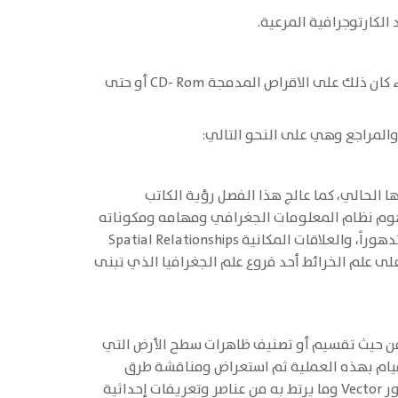
10. تعرف قارئ الكتاب على آليات عمليات تصدير النتائج الى صور مختلفة بحيث يمكن أن يتعامل معها أي قارئ للنتائج سوء كان ذلك على الاقراص المدمجة CD- Rom أو حتى
المراجع وهي على النحو التالي:
 الحالي، كما عالج هذا الفصل رؤية الكاتب
هوم نظام المعلومات الجغرافي ومهامه ومكوناته
إلى جانب إبراز دور عدد من المفاهيم الجغرافية مثل: الموقع التغير عبر الزمن Change through time سواء كان تطوراً أو تدهوراً، والعلاقات المكانية Spatial Relationships
ى علم الخرائط أحد فروع علم الجغرافيا الذي تبنى
 من حيث تقسيم أو تصنيف ظاهرات سطح الأرض التي
القيام بهذه العملية ثم استعراض ومناقشة طرق
تمثيل البيانات الجغرافية (الخرائطية) لأي ظاهرة باستخدام الحاسوب من خلال النماذج المختلفة ولعل أبرزها نموذج الفكتور Vector وما يرتط به من عناصر وتعريفات إحداثية