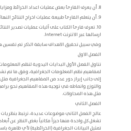
8. أن يعرف القارئ بعض عمليات اعداد الخرائط ومزاياها من خلال استخدام نظام المعلومات الجغرافية وذلك وفق القواعد الكارتوجرافية المرعية.
9. أن يتعلم القارئ طبيعة عمليات اخراج النتائج النهائية من خلال برامج نظم المعلومات الجغرافية لمتطلبات الدراسة.
ارسالها عبر الانترنت Internet.
وفي سبيل تحقيق الاهداف سابقة الذكر تم تقسين هذ
الفصل الاول
تناول الفصل الأول البدايات اليدوية لنظم المعلوما
لمفاهيم نظم المعلومات الجغرافية، وفق ما تم نش
والتوزع وانماطه في توجيه هذه المفاهيم نحو برامج
مثل هذه المحاولات.
الفصل الثاني
عالج الفصل الثاني موضوعات عديدة، ترتبط بنظريات 
تشغل كل واحدة منها حيزاً مكانياً بغض النظر عن أب