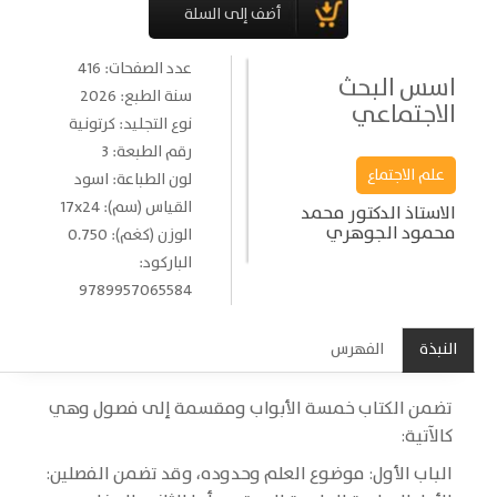
عدد الصفحات: 416
اسس البحث
سنة الطبع: 2026
الاجتماعي
نوع التجليد: كرتونية
رقم الطبعة: 3
علم الاجتماع
لون الطباعة: اسود
القياس (سم): 17x24
الاستاذ الدكتور محمد
محمود الجوهري
الوزن (كغم): 0.750
الباركود:
9789957065584
النبذة
الفهرس
تضمن الكتاب خمسة الأبواب ومقسمة إلى فصول وهي
كالآتية:
الباب الأول: موضوع العلم وحدوده، وقد تضمن الفصلين: