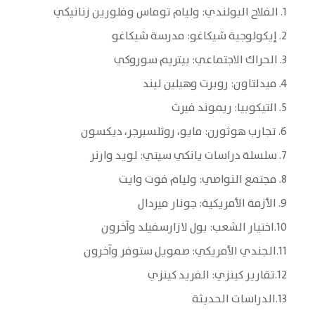
1. الفلاح البولندي: وليام توماس وفلورين زنانيكي
2. إيكولوجية شيكاغو: مدرسة شيكاغو
3. الحراك الاجتماعي: بيتريم سوروكي
4. ميدلتاون: روبرت وهيلين ليند
5. التيكوبيا: ريموند فيرث
6. تجارب هوثورن: مايو، روثلسبرجر، ديكسون
7. سلسلة دراسات يانكي سيتي: لويد وارنر
8. مجتمع النواصي: وليام فوت وايت
9. الأزمة الأمريكية: جونار ميردال
10.اختيار الشعب: بول لازارسفيلد وآخرون
11.الجندي الأمريكي: صمويل ستوفر وآخرون
12.تقارير كينزي: الفريد كينزي
13.الدراسات الحديثة