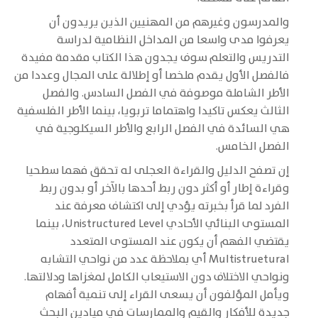
والمدرسون وغيرهم من المهنيين الذين يريدون أن
يعرفوا مدى واسعا من المداخل النظامية لدراسة
التدريس والتعلم سوف يجدون هذا الكتاب مقدمة مفيدة
فالفصل الأول يقدم ملخصا أو إطلالة على المجال وعددا من
الأطر الشاملة موصوفة في الفصل السادس. والفصل
الثالث يعكس تاكيدا واهتماما تربويا، بينما الأطر الفلسفية
هي السائدة في الفصل الرابع والأطر السيكلوجية في
الفصل الخامس.
إن تصفح الدليل والقراءة العجلى له تحقق فهما سطحيا
وقراءة إطار أو أكثر دون ربط أحدها بالآخر أو بدون ربط
الفرد لما قرأ بخبرته يؤدي إلى اكتشاف معرفة عند
المستوى البنائي الأحادي Unistructured Level، بينما
يقتضي الفهم أن يكون عند المستوى المتعدد
Multistruetural أي بملاحظة عدد من نواحي التشابه
ونواحي الاختلاف دون الاستيعاب الكامل لمغزاها ودلالتها.
ويأمل المؤلفون أن يسعى القراء إلى تنمية أفهام
جديدة للأفكار والقيم والممارسات في ميادين البحث