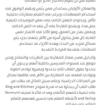
تفصيلا قبل أن يقوم بالاختيار الأخير أو النهائي.
والفصلان الأوليان يساعدان ممن يثمن ويقيم الوضوح في
استخدام المصطلحات ويرغب في القيام بمقارنات تحليلية
للأطر. ويحتوي الفصل الثاني على بعض التوضيحات لكيفية
عمل هذا، ويشجع القارئ على أن يتعدى النص الحالي
ويعمل بقدر من العمق. ومع الأخذ في الاعتبار نفس
الغاية، كل فصل يتناول أسرة من الأطر ينتهي بجزء يثير
مسائل لمزيد من البحث وهذه الأجزاء قد تستخدم
كمنظمات متقدمة للقراءة النقدية.
والدليل مصدر ممتاز للمقارنة بين النظريات والنماذج ونحن
نتوقع عند مستوى المدرسين بالكلية أنهم يريدون أن
يتحدوا عقول الطلاب لكي يحددوا ويميزوا نواحي القوة
ونواحي الضعف عند المقارنة بين الأطر في علاقتها بمجال
من المجالات الدراسية. وعلي سبيل المثال قد يطلب من
طلاب الطب أن يبحثوا مدى قدرة نموذج King and Kitchner
على تنمية حكمهم التأملي ومدى فائدة تصنيف Vermunt
and Verlop لأنشطة التعلم في تحسين فهمهم للتعلم
القائم على مشكلة.