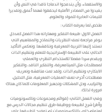
والاستقصاء، وأن يندمجوا اندماجا ناقدا في النص وأن
يفيدوا من المصادر الأصلية ليحققوا فهما أعمق وتقديرا
للتيمات العابرة للمواد والعلوم.
ملخص لما يعرضه الكتاب :
الفصل الاول: طبيعة التفكير ومهاراته هذا الفصل كمدخل
يوفر مراجعة تصف النظريات والنماذج والمفاهيم التي
تستند إليها التربية المعرفية وتناقشها. وتعكس التأكيد
الحالي على الطبيعة الإستراتيجية للتعلم وتنظيم الذات
ويقدم سردا مفصلا للاستخدام النظري والعملي
لمصطلحات مثل الميتامعرفة، والتفكير الناقد، والتفكير
الابتكاري وتنظيم الذات. ولقد تمت مناقشة وتعريف
مصطلحات أخرى تصف العمليات المعرفية، مثل التحليل،
والتركيب، وحل المشكلات وتجهيز المعلومات كلما كان هناك
ضرورة لذلك.
وفي الفصل الثاني: (قوائم ومجموعات وتاكسونوميات
وأطر) شرح لطبيعة ووظيفة طرق تنظيم مجالات الدرس مع
اهتمام خاص بالتاكسونوميات ثم توضيح لتطبيقها على