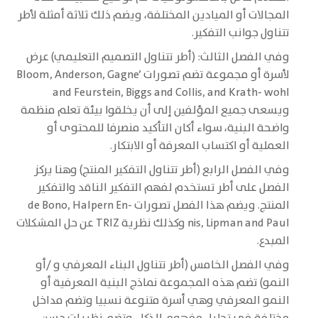
المجالات أو الميادين المختلفة، ويضم ذلك ثلاثة أمثلة لأطر
تتناول جوانب التفكير.
وفي الفصل الثالث: (أطر تتناول التصميم التعليمي) عرض
لأسرة أو مجموعة تضم تصورات Bloom, Anderson, Gagne’
and Feurstein, Biggs and Collis, and Krath- wohl
ويسعى جميع المؤلفين إلى أن يخلقوا بيئة تعلم منظمة
واضحة البنية، سواء أكان التأكيد منصرفا للمحتوى أو
العملية أو اكتساب المعرفة أو الابتكار.
وفي الفصل الرابع (أطر تتناول التفكير المنتج) وهنا يركز
الفصل على أطر تستخدم لفهم التفكير الناقد والتفكير
المنتج. ويضم هذا الفصل تصورات de Bono, Halpern En-
nis, Lipman and Paul وكذلك نظرية TRIZ عن حل المشكلات
المبدع.
وفي الفصل الخامس (أطر تتناول البناء المعرفي و /أو
النمو) تضم هذه المجموعة نماذج البنية المعرفية أو
النمو المعرفي وهي أسرة متنوعة نسبيا وتضم مداخل