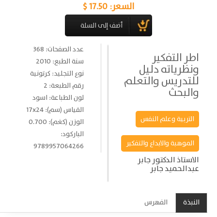
السعر:
17.50 $
عدد الصفحات: 368
اطر التفكير
سنة الطبع: 2010
ونظرياته دليل
نوع التجليد: كرتونية
للتدريس والتعلم
رقم الطبعة: 2
والبحث
لون الطباعة: اسود
القياس (سم): 17x24
التربية وعلم النفس
الوزن (كغم): 0.700
الباركود:
الموهبة والابداع والتفكير
9789957064266
الاستاذ الدكتور جابر
عبدالحميد جابر
النبذة
الفهرس