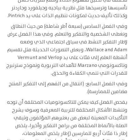
مختلفة في تحليل مفهوم الذكاء وتضم نظريات حسن
تأسيسها وترسيخها مثل نظرية بياجيه وجيلفورد وجاردنر
وكذلك تأليف حديث لمكونات تنظيم الذات على يد Pintrich.
وفي الفصل السادس (سبعة أطر شاملة) من حيث النطاق
وتغطى الشخصية والتفكير والتعلم. وفي هذا الفصل عرض
لإطار التفكير النشط في سياق اجتماعي الذي وضعه
Wallace and Adam، وبعض التصورات الحديثة مثل تقسيم
أنشطة العلم إلى فئات على يد Vermunt and Verlop
وتاكسونومي Marzano للأهداف التربوية ونموذج سترنبرج
للقدرات التي تنمي الكفاءة والحذق.
وفي الفصل السابع: (انتقال من الفهم إلى التفكير المنتج
مضامين للممارسة).
يفحص الفصل كيف يمكن للتاكسونوميات المختلفة أن توجه
وتنشط الأشكال المختلفة للتربية المعرفية وسوف يشرح
التأكيدات المعينة لبعض من يعتبرهم المؤلفون وثيقي
الصلة بالأنماط المختلفة من برامج التفكير وأخيرا، يلخص
إطار ذا فئات أربع للمارسين (إطار يلخص المعلومات،