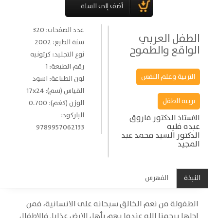
عدد الصفحات: 320
الطفل العربي
سنة الطبع: 2002
الواقع والطموح
نوع التجليد: كرتونيه
رقم الطبعة: 1
التربية وعلم النفس
لون الطباعة: اسود
القياس (سم): 17x24
تربية الطفل
الوزن (كغم): 0.700
الباركود:
الاستاذ الدكتور فاروق
عبده فليه
9789957062133
الدكتور السيد محمد عبد
المجيد
النبذة
الفهرس
الطفولة من نعم الخالق سبحانه على الانسانية، فمن
اجلها يرحمنا الله عندما يهم بأهل الارض عذابا. فالاطفال