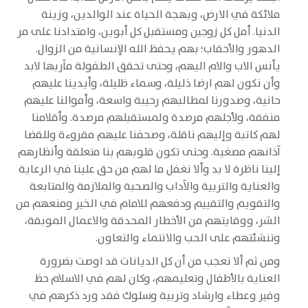
ملائكة في الارض، وبهجة الحياة عند الوالدين، وزينة
الدنيا. أمل كل زوجين ومستقبل كل أبوين، وامتدادنا على مر
الدهور والأحقاب؛ بهم يحفظ الله الإنسانية من الزوال.
يأنس الاب والام اليهم، وحتى تحقق الطفولة مآربها لابد
وأن نكون لهم ارضا ذليلة، وسماء ظليلة، وأيدينا عليهم
حانية، وصدورنا لمطالبهم رحيبة واسعة، وأموالنا عليهم
منفقة، ولأجلهم مرصدة ولمستقبلهم مرصدة. وأقلامنا
لهم كاتبة وإليهم ناقلة، وصحفنا عليهم مقروءة وللقضا
آذانهم مصغية. وحتى تكون قلوبهم بنا متعلقة وأنظارهم
إلينا ناظرة لا بد وألا نغفل ما لهم من حق علينا في الرعاية
والعناية والتربية والآداب والصحبة والملازمة والمتابعة
والتقويم والتقييم ودفعهم للامام في الخير ومنعهم من
الشر، ووقايتهم من الأخطار المحدقة والاعمال الموبقة،
وتنشئتهم على الحب والانتماء والتعاون.
ومن ثم ألا نعجب من أن كل الديانات قد اوصت بضرورة
العناية بالأطفال وتعليمهم، وكان لهم في الاسلام حظ
وفير وعطاء وارشاد وتربية وسلوك فقد ورد ذكرهم في