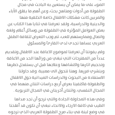
الضوء على ما يمكن أن يستعين به الباحث في مجال
الطفولة من أدوات ومناهج بحث، وعن أهم ما يقلق الآباء
والمربين كانت مشكلات الاطفال خاصة الخلقية منها
والدينية والدراسية، ولقد تعرضنا في ثنايا هذا الكتاب عن
بعض العوامل المؤثرة في الطفولة من وسائل أعلام ولغة
واتصال وممارستهم للعب، ثم وجب التعرض لثقافة الطفل
العربي عساها تجدى لدى القارئ والمسئول.
ولم يفوتنا أن تعرضنا لموضوع الاعاقة عند الاطفال وتقديم
عدداً من المقترحات التي نبغي من ورائها الحد من الاعاقة
وتحجيم اثارها واكتشافها وعلاجها قبل ان يستفحل خطرها
ويتشري ضررها. وهنا تتحول الى مصيبة. وقد حاولنا
الاستفادة من البحوث والدراسات الميدانية حول الاطفال
والطفولة فاكتفينا بعرض أربع دراسات اثنتان منهما في
المجال النفسي، واثنتان أخريتان في المجال التربوية .
وفي هذه المحاولة الجادة والتي نرجو أن تجد صداها
الطيب في كافة الارجاء والانحاء نبغي أن نكون قد أفلحنا
في وضع لبنة في بناء صرح الطفولة العربي الذي نرجوه