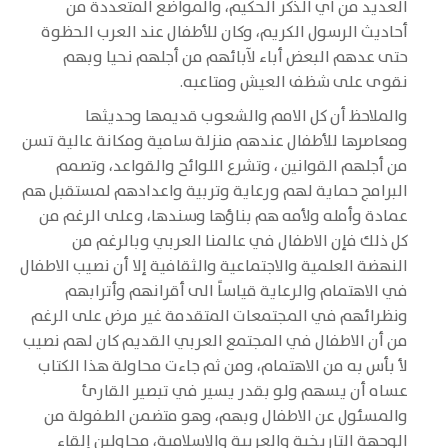
العديد من آي الذكر الحكيم، والمواضع المتعددة من
أحاديث الرسول الكريم، وكان للأطفال عند العرب الحظوة
حتى عدهم البعض أباء لآبائهم من أجلهم نحيا وبهم
نقوى على شظف العيش ومتاعبه.
والملاحظ أن كل الامم والشعوب قديمها وحديثها
ومعاصرها للأطفال عندهم منزلة سامية ومكانة عالية تسن
من أجلهم القوانين ، وتشرع اللوائح والقواعد، وتصمم
البرامج حماية لهم ورعاية وتربية واعدادهم لمستقبل هم
عمادة وأمله ولأمه هم بناؤها وسندها، وعلى الرغم من
كل ذلك فإن الاطفال في عالمنا العربي وبالرغم من
النهضة العلمية والاجتماعية والثقافية إلا أن نصيب الاطفال
في الاهتمام والرعاية قياساً الى أقرانهم وأترابهم
ونظرائهم في المجتمعات المتقدمة غير مرض على الرغم
من أن الاطفال في المجتمع العربي القديم كان لهم نصيب
لأ بأس به من الاهتمام، ومن ثم جاءت محاولة هذا الكتاب
عساه أن يسهم ولو بقدر يسير في تبصير القارئ
والمسئول عن الاطفال وبهم، وهو متضمن الطفولة من
الوجهة التاريخية والعربية والاسلامية، محاولين إلقاء