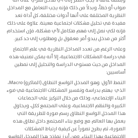
وبصفة عامة لا يجب النظر إلى أي مدخل نظري على أنه
صواب أو خطأ، وبدلاً من ذلك فإنه يجب التعامل مع المداخل
النظرية المختلفة على أنها أدوات مختلفة، كل أداة تعد
مفيدة في تحليل مشكلات اجتماعية معينة. علاوة على ذلك
فإنه لكي نصل إلى فهم متكامل لأي مشكلة، فإن استخدام
أكثر من مدخل يبدو أمر معقول بل ومطلوب إلى حد كبير.
وعلى الرغم من تعدد المداخل النظرية في علم الاجتماع
في دراسة المشكلات الاجتماعية، إلا أنه يمكن تصنيف هذه
المداخل من حيث مستوى الدراسة والتحليل إلى نمطين
أساسيين:
النمط الأول: وهو المدخل الواسع النطاق (الماكرو) Macro،
الذي يهتم بدراسة وتفسير المشكلات الاجتماعية في ضوء
البناء الإجتماعي، وذلك من خلال التركيز على الجماعات
الكبيرة والنظم الاجتماعية، وعلى المجتمع ككل، ويحاول
هذا المدخل الواسع النطاق رسم صورة للطريقة التي
يعمل بها العالم مع وضع بناء المجتمع داخل نطاق هذه
الصورة، ثم يطرح تصوراً عن كيفية ارتباط المشكلات
الاجتماعية بهذا البناء. ومن أبرز نماذج هذا المدخل الواسع