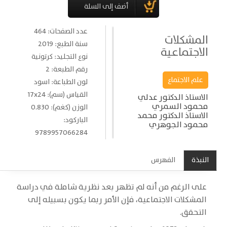
عدد الصفحات: 464
المشكلات
سنة الطبع: 2019
الاجتماعية
نوع التجليد: كرتونية
رقم الطبعة: 2
علم الاجتماع
لون الطباعة: اسود
القياس (سم): 17x24
الاستاذ الدكتور عدلي
محمود السمري
الوزن (كغم): 0.830
الاستاذ الدكتور محمد
الباركود:
محمود الجوهري
9789957066284
النبذة
الفهرس
على الرغم من أنه لم تظهر بعد نظرية شاملة في دراسة
المشكلات الاجتماعية، فإن الأمر ربما يكون بسبيله إلى
التحقق.