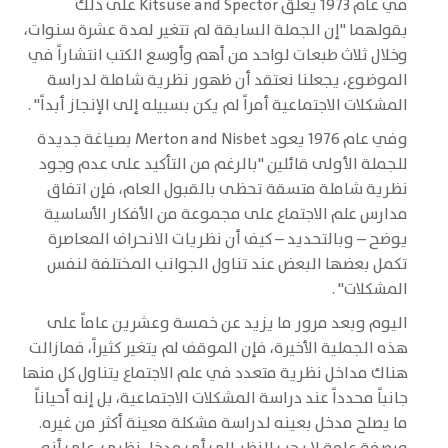
في عام 1973 يعلق Kitsuse and Spector على ذلك
بقولهما "إن الجملة السابقة لم تتغير لمدة عشرة سنوات،
وخلال ثلاث طبعات لواحد من أهم وأوسع الكتب انتشاراً في
الموضوع، يجعلنا نعتقد أن ظهور نظرية شاملة لدراسة
المشكلات الاجتماعية أمراً لم يكن بسبيله إلى الإنجاز أبداً" .
وفي عام 1976 يعود Merton and Nisbet بصياغة جديدة
للجملة الأولى قائلين "بالرغم من التأكيد على عدم وجود
نظرية شاملة متسقة تحظى بالقبول العام، فإن اتفاق
مدارس علم الاجتماع على مجموعة من الأفكار الأساسية
يوضح – وبالتحديد – كيف أن نظريات الانحراف المعاصرة
تكمل بعضها البعض عند تناول الجوانب المختلفة لنفس
المشكلات" .
اليوم وبعد مرور ما يزيد عن خمسة وعشرين عاماً على
هذه الجملية الأخيرة، فإن الموقف لم يتغير كثيراً، فمازالت
هناك مداخل نظرية متعدد في علم الاجتماع يتناول كل منها
جانباً محدداً عند دراسة المشكلات الاجتماعية، بل إنه أحياناً
ما يصلح مدخل بعينه لدراسة مشكلة معينة أكثر من غيره.