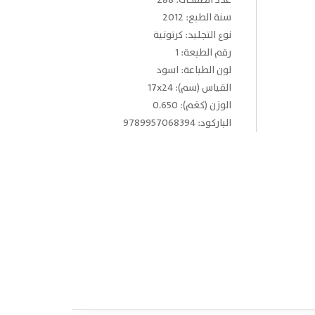
عدد الصفحات: 288
سنة الطبع: 2012
نوع التجليد: كرتونية
رقم الطبعة: 1
لون الطباعة: اسود
القياس (سم): 17x24
الوزن (كغم): 0.650
الباركود: 9789957068394