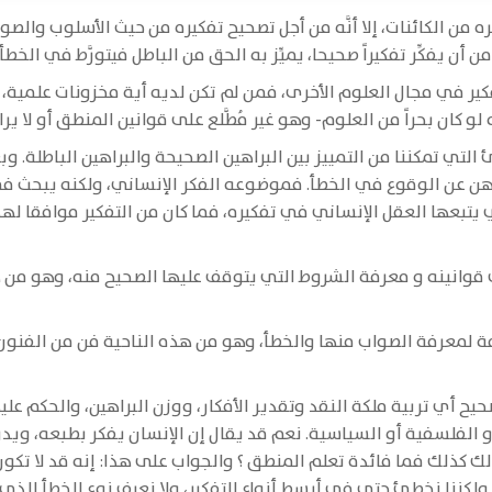
ه من الكائنات، إلا أنَّه من أجل تصحيح تفكيره من حيث الأسلوب وال
 أن يفكِّر تفكيراً صحيحا، يميِّز به الحق من الباطل فيتورَّط في الخ
ير في مجال العلوم الأخرى، فمن لم تكن لديه أية مخزونات علمية، ل
لو كان بحراً من العلوم- وهو غير مُطَّلع على قوانين المنطق أو لا يراع
لتي تمكننا من التمييز بين البراهين الصحيحة والبراهين الباطلة. 
ن عن الوقوع في الخطأ. فموضوعه الفكر الإنساني، ولكنه يبحث ف
يتبعها العقل الإنساني في تفكيره، فما كان من التفكير موافقا لهذه
ى قوانينه و معرفة الشروط التي يتوقف عليها الصحيح منه، وهو من
ة لمعرفة الصواب منها والخطأ، وهو من هذه الناحية فن من الفنون أ
يح أي تربية ملكة النقد وتقدير الأفكار، ووزن البراهين، والحكم علي
 أو الفلسفية أو السياسية. نعم قد يقال إن الإنسان يفكر بطبعه، ويد
لك كذلك فما فائدة تعلم المنطق ؟ والجواب على هذا: إنه قد لا تكون 
 ولكننا نخطئ حتى في أبسط أنواع التفكير، ولا نعرف نوع الخطأ الذي