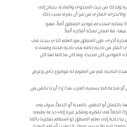
صورة وكذلك من حيث المحتوى والمادة، يحتاج إلى
طأ والانحراف الفكري من غير أن يعرف سبب ذلك.
ا يمكنه استخدام قواعد المنطق أصلاً، فهو
يها- فلا ضمان لصحَّة أفكاره أصلاً.
وبعبارة أخرى، فإن المنطق هو العلم الذي يبحث في
ي الفكر من ناحية خاصة هي ناحية صحته وفساده
 القوانين كان صحيحا، وما كان مخالفا لها كان
 هذه الناحية علم من العلوم له موضوع خاص وغرض
و صناعة كما يسميه العرب. هذا إذا أردنا بالفن من
ها بالكمال أو النقص، بالصحة أو الخطأ، سواء في
رك الخطأ في تفكيره وتفكير غيره إلى حد ما بطبعه
بنا حاجة إلى تعلم المنطق لو استقام تفكيرنا دائما
 وقعنا فيه ولا سببه، ونعلل الحوادث أسقم التعليل