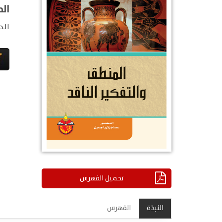
الم
الد
تحميل الفهرس
النبذة
الفهرس