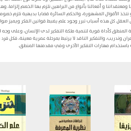
ا ومعتقداتنا و أفعالنا بأنواع من البراهين نلزم بها الخصم إلزاما
 نتخذ الأقوال المشهورة، والحكم السائرة قضايا بديهية نلزم خصومنا ب
قل. كل هذه أسباب تبرر وجود علم يضبط قوانين الفكر ويميز صوابه
لمنطق كأداة قوية لتنمية ملكة التفكير لدى الإنسان، وعلى وجه الخ
ران وتدريب، والتفكير الناقد لا يرتبط بمرحلة عمرية معينة، فكل فر
ى باستخدام مهارات التفكير الأخرى وفي مقدمتها المنطق.