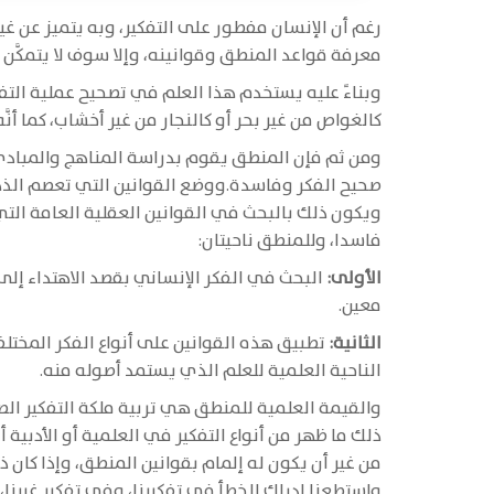
رغم أن الإنسان مفطور على التفكير، وبه يتميز عن غير
معرفة قواعد المنطق وقوانينه، وإلا سوف لا يتمكَّن من
وبناءً عليه يستخدم هذا العلم في تصحيح عملية التفك
كالغواص من غير بحر أو كالنجار من غير أخشاب، كما أنَّه 
ومن ثم فإن المنطق يقوم بدراسة المناهج والمبادئ ا
صحيح الفكر وفاسدة.ووضع القوانين التي تعصم الذه
ويكون ذلك بالبحث في القوانين العقلية العامة التي 
فاسدا، وللمنطق ناحيتان:
الأولى:
البحث في الفكر الإنساني بقصد الاهتداء إل
معين.
الثانية:
تطبيق هذه القوانين على أنواع الفكر المختلف
الناحية العلمية للعلم الذي يستمد أصوله منه.
والقيمة العلمية للمنطق هي تربية ملكة التفكير الصح
ذلك ما ظهر من أنواع التفكير في العلمية أو الأدبية
من غير أن يكون له إلمام بقوانين المنطق، وإذا كان ذ
واستطعنا إدراك الخطأ في تفكيرنا، وفي تفكير غيرنا،