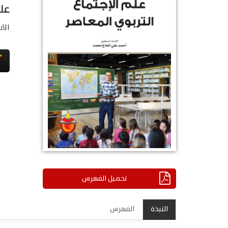
علم
الا
تحميل الفهرس
النبذة
الفهرس