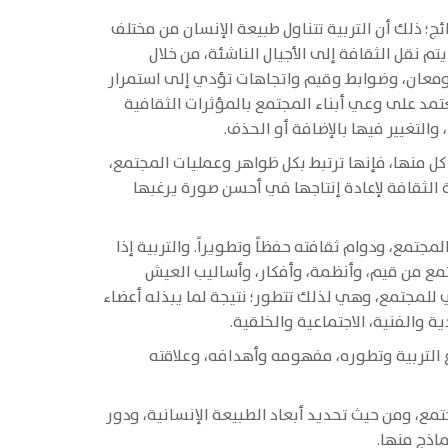
ج؛ ذلك أن التربية تتناول طبيعة الإنسان من مختلف
 نقل الثقافة إلى الأجيال الناشئة، من خلال
ر ومعان، وضوابط وقيم واتجاهات تؤدي إلى استمرار
عتمد على وعي أبناء المجتمع بالمؤثرات الثقافية
والتغيير فيها بالإضافة أو الحذف.
ل منها، فإنها ترتبط بكل ظواهر وعمليات المجتمع،
 الثقافة لإعادة إنتاجها في أحسن صورة يرغبها
جتمع، ودوام ثقافته حفظاً وتطويراً. والتربية إذا
جتمع من قيم، وأنظمة، وأفكار، وأساليب العيش
 للمجتمع، وهي لذلك تتطور؛ نتيجة لما يبذله أعضاء
ة والفنية، الاجتماعية والخلقية.
 التربية وتطوره، مفهومه وأهدافه، وعلاقته
مع، ومن حيث تحديد أبعاد الطبيعة الإنسانية، ودور
ماذج منها.