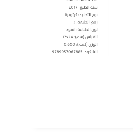
عدد الصفحات: 286
سنة الطبع: 2017
نوع التجليد: كرتونية
رقم الطبعة: 3
لون الطباعة: اسود
القياس (سم): 17x24
الوزن (كغم): 0.600
الباركود: 9789957067885