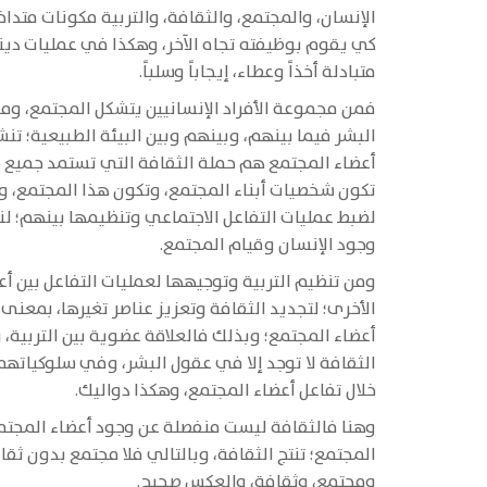
الإنسان، والمجتمع، والثقافة، والتربية مكونات متداخل
كي يقوم بوظيفته تجاه الآخر، وهكذا في عمليات دينام
متبادلة أخذاً وعطاء، إيجاباً وسلباً.
فمن مجموعة الأفراد الإنسانيين يتشكل المجتمع، ومن 
البشر فيما بينهم، وبينهم وبين البيئة الطبيعية؛ ت
أعضاء المجتمع هم حملة الثقافة التي تستمد جميع ص
تكون شخصيات أبناء المجتمع، وتكون هذا المجتمع، وت
لضبط عمليات التفاعل الاجتماعي وتنظيمها بينهم؛ ل
وجود الإنسان وقيام المجتمع.
ومن تنظيم التربية وتوجيهها لعمليات التفاعل بين أع
الأخرى؛ لتجديد الثقافة وتعزيز عناصر تغيرها، بمعنى أ
أعضاء المجتمع؛ وبذلك فالعلاقة عضوية بين التربية، 
الثقافة لا توجد إلا في عقول البشر، وفي سلوكياتهم
خلال تفاعل أعضاء المجتمع، وهكذا دواليك.
وهنا فالثقافة ليست منفصلة عن وجود أعضاء المجتم
المجتمع؛ تنتج الثقافة، وبالتالي فلا مجتمع بدون ث
ومجتمع، وثقافة، والعكس صحيح.