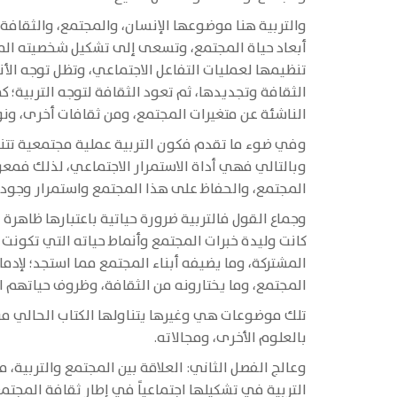
والتربية هنا موضوعها الإنسان، والمجتمع، والثقافة 
أبعاد حياة المجتمع، وتسعى إلى تشكيل شخصيته المميز
تنظيمها لعمليات التفاعل الاجتماعي، وتظل توجه ال
الثقافة وتجديدها، ثم تعود الثقافة لتوجه التربية؛ 
الناشئة عن متغيرات المجتمع، ومن ثقافات أخرى، ونوع 
وفي ضوء ما تقدم فكون التربية عملية مجتمعية تتناو
وبالتالي فهي أداة الاستمرار الاجتماعي، لذلك فمعر
المجتمع، والحفاظ على هذا المجتمع واستمرار وجوده،
وجماع القول فالتربية ضرورة حياتية باعتبارها ظاهرة 
كانت وليدة خبرات المجتمع وأنماط حياته التي تكونت 
المشتركة، وما يضيفه أبناء المجتمع مما استجد؛ لإد
المجتمع، وما يختارونه من الثقافة، وظروف حياتهم ال
تلك موضوعات هي وغيرها يتناولها الكتاب الحالي من
بالعلوم الأخرى، ومجالاته.
وعالج الفصل الثاني: العلاقة بين المجتمع والتربية،
التربية في تشكيلها اجتماعياً في إطار ثقافة المجتمع