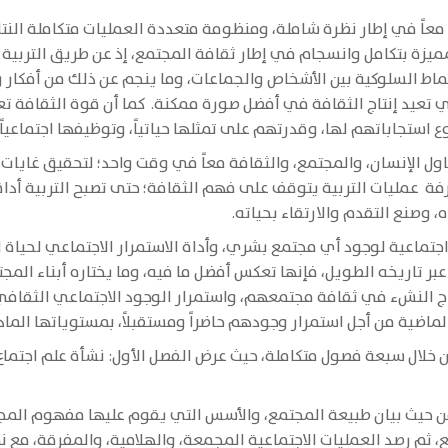
معاً في إطار نظرة شاملة، ومنظومة متعددة العمليات متكاملة النتائ
ة بتكامل وانسجام في إطار ثقافة المجتمع، إذ عن طريق التربية يتم
أنماط السلوكية بين الأشخاص والجماعات، وما ينجم عن ذلك من أفكا
كي تعيد إنتاج الثقافة في أفضل صورة ممكنة. كما أن قوة الثقافة ت
استجاباتهم لها، وقدرتهم على تمثلها حياتياً، وتوظيفها اجتماعياً، 
ل الإنسان، والمجتمع، والثقافة معاً في وقت واحد؛ لتحقيق غايات ك
فة عمليات التربية يتوقف على فهم الثقافة؛ حتى تصبح التربية أداة
 وصنع التقدم والارتقاء بحياته.
اجتماعية لوجود أي مجتمع بشري، وأداة الاستمرار الاجتماعي لحياة الم
عبر تاريخه الطويل، فإنها تعكس أفضل ما فيه، وما يختاره أبناء الم
ماج النشء في ثقافة مجتمعهم، واستمرار الوجود الاجتماعي الثقافي
ماضية من أجل استمرار وجودهم حاضراً ومستقبلاً، بمستوياتها المادي
 خلال سبعة فصول متكاملة، حيث عرض الفصل الأول: نشأة علم اجتماع
 من حيث بيان طبيعة المجتمع، والأسس التي يقوم عليها مفهوم المجت
، ثم رصد العمليات الاجتماعية المجمعة، والهلامية، والمفرقة، مع ن