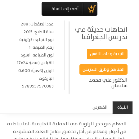
عدد الصفحات: 288
اتجاهات حديثة في
سنة الطبع: 2015
تدريس الجغرافيا
نوع التجليد: كرتونية
رقم الطبعة: 1
التربية وعلم النفس
لون الطباعة: اسود
القياس (سم): 17x24
المناهج وطرق التدريس
الوزن (كغم): 0.600
الباركود:
الدكتور علي محمد
سليمان
9789957970383
النبذة
الفهرس
المعلم هو حجر الزاوية في العملية التعليمية، لما يناط به
من أدوار ومهام من أجل تحقيق نواتج التعلم المنشودة