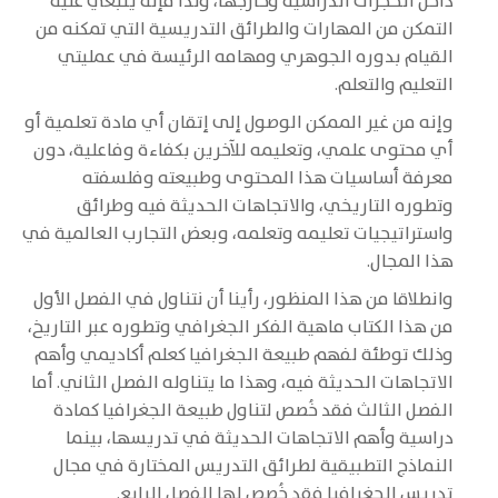
داخل الحجرات الدراسية وخارجها، ولذا فإنه ينبغي عليه
التمكن من المهارات والطرائق التدريسية التي تمكنه من
القيام بدوره الجوهري ومهامه الرئيسة في عمليتي
التعليم والتعلم.
وإنه من غير الممكن الوصول إلى إتقان أي مادة تعلمية أو
أي محتوى علمي، وتعليمه للآخرين بكفاءة وفاعلية، دون
معرفة أساسيات هذا المحتوى وطبيعته وفلسفته
وتطوره التاريخي، والاتجاهات الحديثة فيه وطرائق
واستراتيجيات تعليمه وتعلمه، وبعض التجارب العالمية في
هذا المجال.
وانطلاقا من هذا المنظور، رأينا أن نتناول في الفصل الأول
من هذا الكتاب ماهية الفكر الجغرافي وتطوره عبر التاريخ،
وذلك توطئة لفهم طبيعة الجغرافيا كعلم أكاديمي وأهم
الاتجاهات الحديثة فيه، وهذا ما يتناوله الفصل الثاني. أما
الفصل الثالث فقد خُصص لتناول طبيعة الجغرافيا كمادة
دراسية وأهم الاتجاهات الحديثة في تدريسها، بينما
النماذج التطبيقية لطرائق التدريس المختارة في مجال
تدريس الجغرافيا فقد خُصص لها الفصل الرابع.