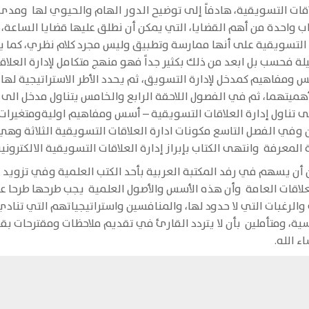
اقات التسويقية، هادفاً إلى توضيح الدور الهام والحيوي لها
ومدى 
تاب واحدة من أهم القضايا، التي يمكن أن نطلق عليها قضايا الساعة
التسويقية
على أنها ممارسة وتطبيق وليس مجرد كلام نظري، كما يت
لة فحسب بل ابعد من ذلك بكثير جداً فهو منهج متكامل لإدارة العلا
 ومفاهيم كمدخل لإدارة التسويق، ثم يحدد الأطر الاستراتيجية لها
هميتهما، ثم في الفصول اللاحقة الرابع والخامس يتناول
مدخل الى ت
ى تناول
إدارة العلاقات التسويقية – أسس ومفاهيم اولية
و
متغيرات 
 وفي الفصل التاسع مكونات ادارة العلاقات التسويقية الثلاثة و
ة المعرفة
وانتهى الكتاب بإبراز
إدارة العلاقات التسويقية الالكترون
ن أن يسهم في رفد المكتبة العربية بأحد الكتب العلمية وفي تزويد ا
لاقات العامة
وأن هذه الأسس والأصول العلمية
يجب طرحها طرحا علم
الرغبات التي لا حدود لها، والمنافسين واستراتيجياتهم التي تناد
ية، ومتأملين
بأن لا يتردد القارئ في تقديم ملاحظات ومقترحات بق
 الله.