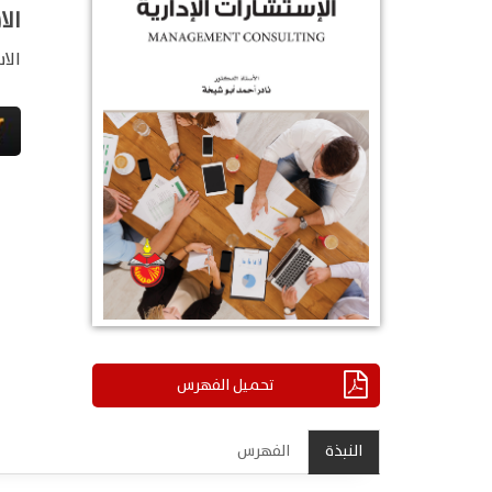
الا
الا
تحميل الفهرس
النبذة
الفهرس