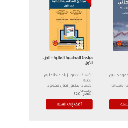
مبادئ المحاسبة المالية - الجزء
الاول
محمود حسين
الاستاذ الدكتور زياد عبدالحليم
الذيبة
ف العساف
الاستاذ الدكتور نضال محمود
الرمحي
السعر:
20$