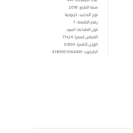
عدد الصفحات: 416
سنة الطبع: 2018
نوع التجليد: كرتونية
رقم الطبعة: 7
لون الطباعة: اسود
القياس (سم): 17x24
الوزن (كغم): 0.800
الباركود: 9789957064495