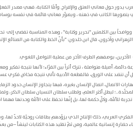
ب يدور حول معاني العتق والإفراج. وأمّا الكتابة، فهي مصدر الفعل كتب،
التي يتصورها الكاتب في ذهنه ، ويصوّر معاني قائمة في نفسه بوس
ّاً وواضحاً بين الكلمتين "تحرير وكتابة" ، وهذه المناسبة تفضي إلى ت
زهراني وآخرون، قال ابن خلدون: "بأنّ الخط والكتابة من الصنائع ا
ى الآخرين، بوصفهم الطرف الآخر من عملية التواصل اللغوي.
عة دائمة، أصيلة متواصلة ، تترك أثراً بين القرّاء؛ لأنها نتيجة تفكير وم
أن تنضد على الورق، فالقطعة الأدبية تأتي نتيجة مخاض فكري عسير
رات الاتصال، اتصال الإنسان بغيره، فبها يتجاوز الإنسان حدود الزما
 المخلّدة...؛ لبطل أكثر العلم، ولطلب سلطان النسيان سلطان الذكر، ول
 تجربة للأمّة، وكلّ حكمة لها، بل إنّها تحفظ على الأمّة وحدتها مهما
ج الفكري العربي، ذلك الإنتاج الذي يزوّدهم بطاقات روحيّة لاحدّ لها
ضارة إنسانية عالمية، ومن ثمَّ تقليد هذه الكتابات لينشأ –من بعدُ