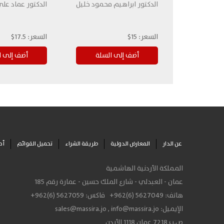
الدكتور ابراهيم محمود خليل
الدكتور عماد عل
السعر:
15$
السعر:
17.5$
عن الدار
المعارض الدولية
طريقة الشراء
تحميل القوائم
أح
المملكة الأردنية الهاشمية
عمان - العبدلي - شارع الملك حسين - عمارة رقم 185
هاتف:
+962(6) 5627049
فاكس:
+962(6) 5627059
الإيميل:
info@massira.jo
,
sales@massira.jo
ص.ب 7218 عمان 1118 الأردن