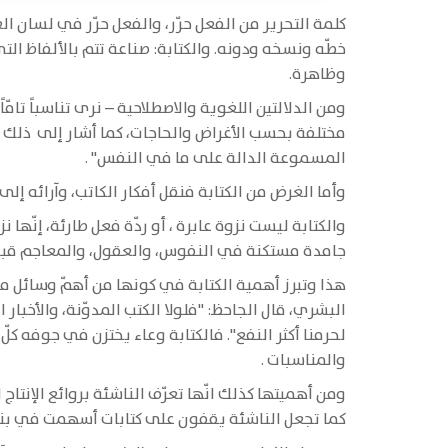
كلمة التحرير من الفعل حرّر، والفعل حرّر في لسان العر
خطّه ونسخه ودونه. والكتابة: صناعة تتم بالألفاظ 
وظاهرة.
ومن الدلالتين اللغوية والاصطلاحية – نرى تناسباً تام
مختلفة بحسب الأغراض والحاجات، كما أشار إلى ذلك ال
المسموعة الدالة على ما في النفس" .
وأما الغرض من الكتابة فنقل أفكار الكاتب، وآرائه إل
والكتابة ليست نزوة عابرة ، أو ردّة فعل طارئة، إنّها نز
جامدة مستكنة في النفوس، والعقول، والمعاجم قبل 
هذا وتبرز أهمية الكتابة في كونها من أهمّ وسائل مها
البشري، قال الجاحظ: "فلولا الكتب المدوّنة، والأخبار
لحرمنا أكثر النفع". فالكتابة وعاء يختزن في جوفه كلّ
والمناسبات .
ومن أهميتها كذلك انّها تعرّف الناشئة بروائع الإنتا
كما تجعل الناشئة يقفون على كتابات أسهمت في بناء ح