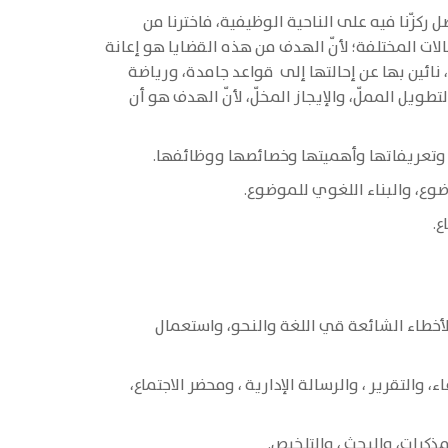
 ركزّنا فيه على الناحية الوظيفية، فاخترنا من
ات المختلفة؛ لأنّ الهدف من هذه القضايا هو إعانة
 نائين بها عن إحالتها إلى قواعد جامدة، ورياضة
يل المملّ، والإيجاز المخلّ، لأنّ الهدف هو أن
 وتعريفاتها وأهميتها وخصائصها ووظائفها.
وضوع، والبناء اللغوي للموضوع.
ع.
لأخطاء الشائعة قي اللغة والنحو، واستعمال
 والتقرير ، والرسالة الإدارية ، ومحضر الاجتماع،
مذكرات، والبحث ، والتلخيص.