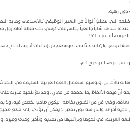
 دون رهبة.
ة التي تتطلبُ ألواناً من التعبير الوظيفي كالاستدعاء، وكتابة التقر
 عندما تشاهد شاباً جامعياً يجلس على كرسي تحت مظلة أمام رجل قد 
الهوية، أو غير ذلك!!
ومشاعرهم، والإبانة عمّا في نفوسهم من إبداعات أدبية، ليخرج منه
 ، وحسن عرضها بوضوح تام.
لفعالة بالآخرين، وتوسيع استعمال اللغة العربية السليمة في التحدث و
يمه أنّ قيمة الألفاظ بما تحققه من معانٍ ، وقد تمّ تنمية قدرته على
ية بعامّة، وفي فن من الفنون بخاصّة ؛ ليكون صاحب تخصص فيه، ولا يمك
ن ناحية أخرى، والدراسة دون تفكير لا يمكن أن تؤدي إلى فهم صحيح، 
لغة العربية، في نحوها وتراكيبها من تقديم وتأخير وحذف وغيره، و