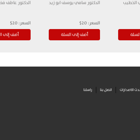
ي الخطيب
الدكتور سامي يوسف ابو زيد
الدكتور عاطف ف
السعر:
20$
السعر:
20$
دث الاصدارات
اتصل بنا
راسلنا