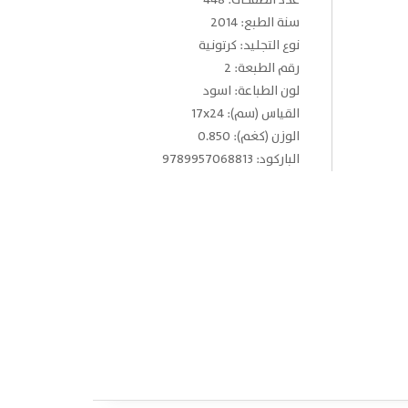
عدد الصفحات: 448
سنة الطبع: 2014
نوع التجليد: كرتونية
رقم الطبعة: 2
لون الطباعة: اسود
القياس (سم): 17x24
الوزن (كغم): 0.850
الباركود: 9789957068813