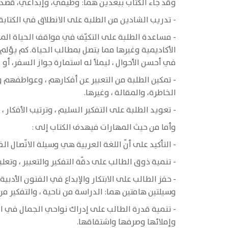
وقد جاء الكتاب ببعدين هما: وظيفي، وإبداعي، قصدَ:
- تدريب الشادين من الطلبة على الانطلاق في الكتابة
- مساعدة الطلبة على التكيّف في مواقف الحياة المختلف
الأكاديمية وغيرها مما يتصل بمطالب الحياة. كم يؤلم
في أحسن الأحوال ، ليملأ له استمارة جواز السفر، أو 
- تمكين الطلبة من التعبير عن أفكارهم ، وعواطفهم 
الخاطرة، والمقالة ، وغيرها.
- تعويد الطلبة على التفكير السليم ، وترتيب الأفكار
وأما من حيث المهارات فيهدف الكتاب إلى :
- التأكيد على أنّ اللغة العربية هي وسيلة الاتّصال ا
- تنمية ذوق الطالب على دقّة التفكير والتعبير ، وتعل
- حفز الطالب على الابتكار والإبداع في الفنون الأدب
وسيلتين هامتين هما: الدراسة من ناحية ، والتفكير م
- تنمية قدرة الطالب على إدراك نواحي الجمال في ال
وإملائها وصرفها واشتقاقها.