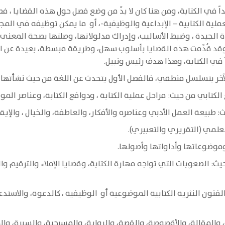
 في الكتابة، ومن هنا كان لا بدّ من وضع فصل حول هذه القضايا ، فصل
ية الكتابية – الإبداعية والوظيفية-، أو ما يمكن توظيفه في المجال
ة الجيدة ، وضبط الأساليب، وإدراك مدلولاتها، وصلتها بصحة المعنى،
د قُدِّمت هذه القضايا بأسلوب سهل، وطريقة مبسطة، بعيدة عن التطو
في الكتابة، وهذا هدف رئيس ونبيل.
آخر بتسلسل منطقي، فالفصل الأول يتحدث عن اللغة من حيث نشأتها
 الكتابي من حيث: مراحل عملية الكتابة ، ودوافع الكتابة، وعناصر الم
طبيعة العمل الأدبي وعناصره والأفكار، والعاطفة، والخيال ، والإيقا
علمي (التقريري والتعبيري).
موضوعاتها وأداواتها وأصولها.
 الصعوبات التي تواجه مهارة الكتابة، وقضايا الإملاء والترقيم وا
لفنون النثرية الكتابية الموضوعية أو الوظيفية ، كالدعوة، والاستدعاء،
رة، والمقالة، والأقصوصة، والقصة، والرواية، والمسرحية، والسيرة، وال