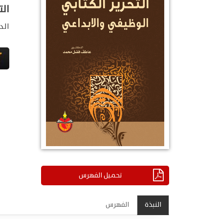
الت
الد
تحميل الفهرس
النبذة
الفهرس