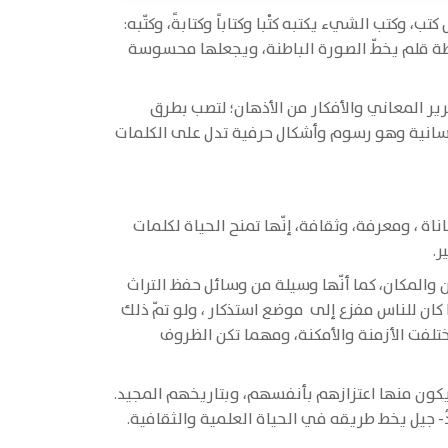
 وكتب الشيء يكتبه كتْبا وكتاباً وكتابةً، وكتّبه:
اطة قلم يخطّ الصورة الباطنة، ويجعلها محسوسة
حرير المعاني والأفكار من الأذهان؛ لتصب بطرق
لإنسانية وهو رسوم وأشكال حرفية تدل على الكلمات
عاناة ، ومعرفة، وثقافة، إنّها تمنح الحياة لكلمات
.
ن والمكان، كما أنّها وسيلة من وسائل حفظ التراث
ما كان للناس مفزع إلى موضع استذكار ، ولو تمّ ذلك
 اختلفت الأزمنة والأمكنة، ومهما تكن الظروف
، ويكون منها اعتزازهم بأنفسهم، وبتاريخهم المجيد.
- جيل يخط طريقه في الحياة العلمية والثقافية.