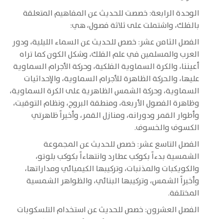
الوحدة الرابعة: خصصت للحديث عن المفاهيم المتعلقة
بالفلك، واشتملت على ثلاثة فصول، هي:
الفصل الثامن عشر: خصص للحديث عن السماء الليلية، ودور
العرب والمسلمين في علم الفلك، وشكل الكون كما تراه
أعيننا، والكرة السماوية الفلكية، وحركة الأجرام السماوية
عليها، والحركة الظاهرة للأجرام السماوية، والإحداثيات
السماوية، وحركة الشمس الظاهرية على الكرة السماوية،
وظاهرة الفصول الأربعة، ومنطقة البروج، ونظام التوقيت،
وأطوار القمر ودورانه، ومنازل القمر، وأخيراً ظاهرتي
الكسوف والخسوف.
الفصل التاسع عشر: خصص للحديث عن المجموعة
الشمسية بدءاً بكوكب عطارد وانتهاءاً بكوكب بلوتو،
والكويكبات والمذنبات، وتركيبها الكيميائي ومداراتها،
وأخيراً الشمس، وتركيبها البنائي، والظواهر الشمسية
المختلفة.
الفصل العشرون: خصص للحديث عن استخدام التلسكوبات