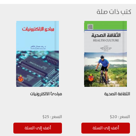
كتب ذات صلة
الثقافة الصحية
مبادئ الالكترونيات
السعر:
20$
السعر:
25$