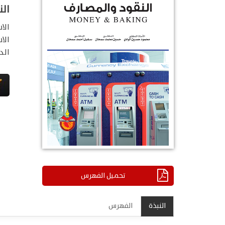
ال
الا
الا
الد
تحميل الفهرس
النبذة
الفهرس