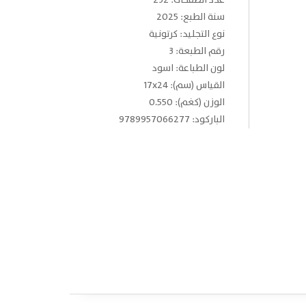
عدد الصفحات: 232
سنة الطبع: 2025
نوع التجليد: كرتونية
رقم الطبعة: 3
لون الطباعة: اسود
القياس (سم): 17x24
الوزن (كغم): 0.550
الباركود: 9789957066277