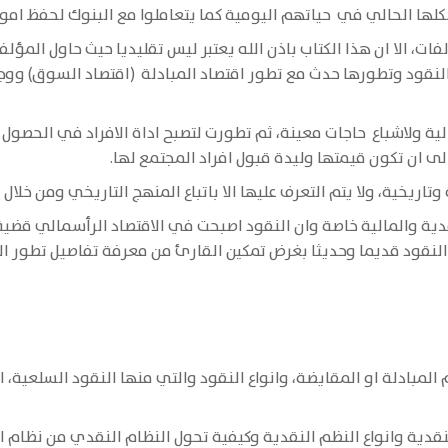
لها الحالي في حياتهم اليومية كما يتعاملوا مع البنوك لحفظ ام
ت، الا ان هذا الكتاب باذن الله يعتبر ليس تقليديا حيث حاول المؤل
النقود وتطورها حدث مع تطور اقتصاد المبادلة (اقتصاد السوق) و
ة ولاشباع حاجات معينة، ثم تطورت لتصبح اداة الافراد في الحصول 
لى ان تكون قيمتها وليدة قبول افراد المجتمع لها.
ريخية، ولا يتم التعرف عليها الا باتباع المنهج التاريخي ومن خلال 
دية والمالية خاصة وان النقود اصبحت في الاقتصاد الرأسمالي قضي
خ النقود قديما وحديثا بغرض تمكين القارئ من معرفة تفاصيل تطور
ادلة او المقايضة، وانواع النقود والتي منها النقود السلعية، الم
دية وانواع النظم النقدية وكيفية تحول النظام النقدي من نظام 