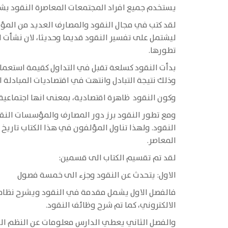
يستخدم جميع افراد المجتمعات المعاصرة النقود بشك
لقد كتب في مجال النقود والمصارف العديد من المؤلفا
ليشتمل على تفسير النقود قديما وحديثا، لان نشأت 
تطورها.
بدأت النقود كسلعة تقبل في التداول كقيمة استعمالي
وذلك نتيجة التبادل وانتهت في اقتصاديات المبادلة ا
وكون النقود ظاهرة اقتصادية، بمعنى انها اجتماعية وتا
ومع تطور النقود برز دور المصارف والمؤسسات النق
النقود. ولهذا تناول المؤلفون في هذا الكتاب تاري
المعاصر.
لقد تم تقسيم الكتاب الى قسمين:
الاول: يتحدث عن النقود وجزء الى خمسة فصول
فالفصل الاول يشمل مقدمة في النقود ويشرح نظام المب
الالكتروني، كما تم شرح وظائف النقود.
والفصل الثاني يعطي الدارس معلومات عن النظم النق