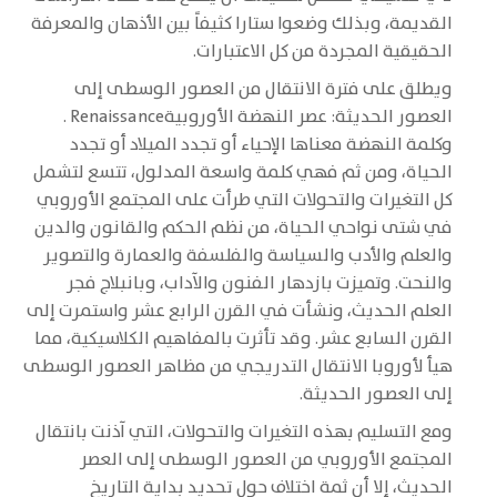
القديمة، وبذلك وضعوا ستارا كثيفاً بين الأذهان والمعرفة
الحقيقية المجردة من كل الاعتبارات.
ويطلق على فترة الانتقال من العصور الوسطى إلى
العصور الحديثة: عصر النهضة الأوروبيةRenaissance .
وكلمة النهضة معناها الإحياء أو تجدد الميلاد أو تجدد
الحياة، ومن ثم فهي كلمة واسعة المدلول، تتسع لتشمل
كل التغيرات والتحولات التي طرأت على المجتمع الأوروبي
في شتى نواحي الحياة، من نظم الحكم والقانون والدين
والعلم والأدب والسياسة والفلسفة والعمارة والتصوير
والنحت. وتميزت بازدهار الفنون والآداب، وبانبلاج فجر
العلم الحديث، ونشأت في القرن الرابع عشر واستمرت إلى
القرن السابع عشر. وقد تأثرت بالمفاهيم الكلاسيكية، مما
هيأ لأوروبا الانتقال التدريجي من مظاهر العصور الوسطى
إلى العصور الحديثة.
ومع التسليم بهذه التغيرات والتحولات، التي آذنت بانتقال
المجتمع الأوروبي من العصور الوسطى إلى العصر
الحديث، إلا أن ثمة اختلاف حول تحديد بداية التاريخ