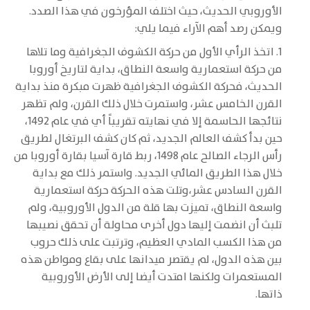
الأوروبي الحديث، حيث اختلف المؤرخون في هذا الصدد.
ويمكن رصد أهم الآراء فيما يلي:
1. اتخذ الرأي الأول من حركة الكشوف الجغرافية وما تلاها
من حركة استعمارية واسعة النطاق، بداية لتاريخ أوروبا
الحديث، فحركة الكشوف الجغرافية ظهرت مبكرة منذ بداية
القرن الخامس عشر، واستمرت خلال ذلك القرن، ولم تظهر
نتائجها الحاسمة إلا في نهايته تقريباً أي في عام 1492،
حين بدأ كشف العالم الجديد، ثم كان كشف البرتغال لطريق
رأس الرجاء الصالح عام 1498، ربط قارة آسيا بقارة أوروبا من
خلال هذا الطريق المائي الجديد. واستمر ذلك مع بداية
القرن السادس عشر،وتلت هذه الحركة حركة استعمارية
واسعة النطاق، تميزت بها قلة من الدول الأوروبية، ولم
تلبث أن انضمت إليها دول أخرى محاولة أن تحقق نصيبها
من هذا الكسب المادي العظيم، وترتبت على ذلك حروب
بين هذه الدول، لم يقتصر ميدانها على بقاع ومواطن هذه
المستعمرات ولكنها امتدت أيضا إلى الأرض الأوروبية
ذاتها.