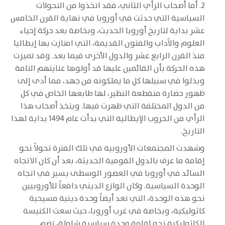
2. أما أصحاب الرأي الثاني، فقد اتخذوا من التحولات
السياسية التي حدثت في أوروبا في نهاية القرن الخامس
عشر بداية لتاريخ أوروبا الحديث، وبخاصة بعد حركة إحياء
العلوم والآداب والفنون القديمة، التي امتازت بها إيطاليا
منذ القرن الرابع عشر والدول الأخرى فيما بعد. وقد تميزت
هذه الحركة بأن القائمين عليها قد أولوها عنايتهم التامة
وبذلوا في سبيلها كل ما يملكونه من جهد، مما أدى إلى
ظهور حضارة منقطعة النظير، لها طابعها الخاص في كل
من الدول المختلفة التي ظهرت فيها. ويتخذ أصحاب هذا
الرأي من الحروب الإيطالية التي بدأت عام 1494 بداية لهذا
التاريخ.
وشهدت المجتمعات الأوروبية في تلك الفترة تحولاً نحو
إقامة ما عرف بالدول القومية الحديثة، بعد أن كان الاتجاه
السائد في أوروبا في العصور الوسطى يسير في اتجاه
الوحدة السياسية. وكان الوازع الديني دافعاً للأوروبيين
نحو هذه الوحدة، التي تعد أيضاً وحدة دينية مسيحية
كاثوليكية، وبخاصة في غرب أوروبا، حيث سعت الكنيسة
الكاثوليكية نحو إقامة وحدة سياسية شاملة، تضم