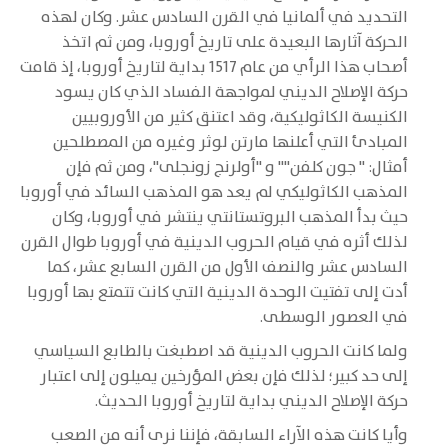
التحديد في ألمانيا في القرن السادس عشر. وكان لهذه
الحركة آثارها البعيدة على تاريخ أوروبا، ومن ثم اتخذ
أصحاب هذا الرأي من عام 1517 بداية لتاريخ أوروبا، إذ قامت
حركة الإصلاح الديني لمواجهة الفساد الذي كان يسود
الكنيسة الكاثوليكية، وقد اعتنق كثير من الأوروبيين
المبادئ التي أعلنها مارتن لوثر وغيره من المصطلحين
أمثال: " جون كلفن"" و "أولرنج زونجلى"، ومن ثم فإن
المذهب الكاثوليكي لم يعد هو المذهب السائد في أوروبا
حيث بدأ المذهب البروتستانتي ينتشر في أوروبا، وكان
لذلك أثره في قيام الحروب الدينية في أوروبا طوال القرن
السادس عشر والنصف الأول من القرن السابع عشر، كما
أدت إلى تفتيت الوحدة الدينية التي كانت تتمتع بها أوروبا
في العصور الوسطى.
ولما كانت الحروب الدينية قد اصطبغت بالطابع السياسي
إلى حد كبير؛ لذلك فإن بعض المؤرخين يميلون إلى اعتبار
حركة الإصلاح الديني بداية لتاريخ أوروبا الحديث.
وأيا كانت هذه الآراء السابقة، فإننا نرى أنه من الصعب