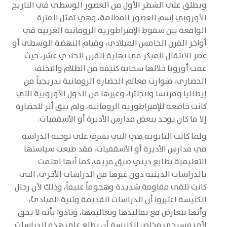
ويطلق على الشطر الأول من العصور الوسطى في التاريخ
الأوروبي إسم العصور المظلمة، وهي تمثل الفترة
الواقعة بين سقوط الإمبراطورية الرومانية الغربية في
أواخر القرن الخامس الميلادي، وقيام النهضة الوسطى أو
عصر الانتقال المبكر في نهاية القرن الحادي عشر، حيث
عمت أوروبا خلالها سحابة كثيفة من الظلام والتخلف
الحضاري، فتوارت معالم الحضارة الرومانية تدريجياً من
إيطاليا وفرنسا وانجلترا، وغيرها من الدول الأوروبية التي
كانت خاضعة للإمبراطورية الرومانية، ولم يبق أثر للحضارة
إلا ما كان يوجد ببعض مدارس الأديرة أو الأسقفيات.
ولما كانت البابوية هي التي تشرف على توجيه الدراسة
في مدارس الأديرة أو الأسقفيات، فقد طبعت سياستها
التعليمية بطابع ديني ضيق مزيف، كما أنها اهتمت
بالدراسات الدينية دون غيرها من الدراسات الأخرى، التي
كانت تلقى مقاومة شديدة وهجوماً عنيفاً، وذلك لأن رجال
الكنيسة اعتبروا أن الدراسات القديمة وثنية المبادئ،
وأنها تتعارض مع تقاليدها وتعاليمها، ونادوا بأنه لا يحق
لأي مسيحي مخلص للكنيسة أن يطلع على هذه الدراسات