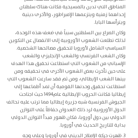
المناطق التي تدين بالمسيحية فكانت هناك سلطتان
إحداهما زمنية ويتزعمها الإمبراطور، والأخرى دينية
ويترأسها البابا.
وكان الصراع بين السلطتين سبباً في ضعف هذه الوحدة،
لذلك تطلعت الشعوب الأوروبية إلى الانفصال عن التكوين
السياسي الشامل لأوروبا لتحقيق مصالحها الشخصية.
وكان الشعب الفرنسي والشعب الإنجليزي والشعب
الإسباني من الشعوب التي استطاعت تحقيق هذا الهدف
على حين تأخرت بعض الشعوب الأخرى في تحقيقه ومن
بينها الشعب الإيطالي، ومن ثم فقد سارعت الشعوب التي
استطاعت تحقيق وحدتها القومية أن تمد أطماعها إلى
إيطاليا فكانت الحروب الإيطالية عام1494 حيث اجتاحت
الجيوش الفرنسية شبه جزيرة إيطاليا مما ترتب عليه تحالف
الدول الأوروبية لرد ذلك العدوان حفاظاً على التوازن
الدولي بين دول أوروبا، فكان ظهور مبدأ التوازن الدولي
بداية للتاريخ الحديث في أوروبا.
3. ظهرت حركة الإصلاح الديني في أوروبا وعلى وجه