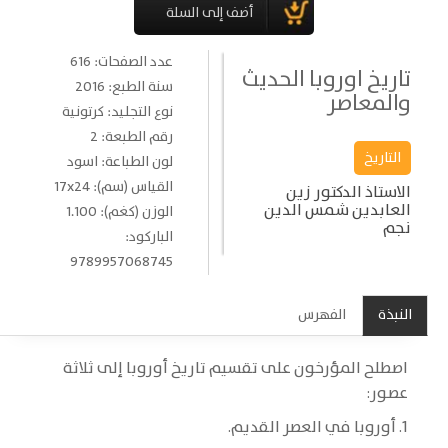
عدد الصفحات: 616
تاريخ اوروبا الحديث
سنة الطبع: 2016
والمعاصر
نوع التجليد: كرتونية
رقم الطبعة: 2
التاريخ
لون الطباعة: اسود
القياس (سم): 17x24
الاستاذ الدكتور زين
العابدين شمس الدين
الوزن (كغم): 1.100
نجم
الباركود:
9789957068745
النبذة
الفهرس
اصطلح المؤرخون على تقسيم تاريخ أوروبا إلى ثلاثة
عصور:
1. أوروبا في العصر القديم.