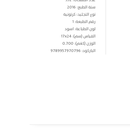
عدد الصفحات: 352
سنة الطبع: 2016
نوع التجليد: كرتونية
رقم الطبعة: 1
لون الطباعة: اسود
القياس (سم): 17x24
الوزن (كغم): 0.700
الباركود: 9789957970796