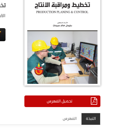
تخط
الا
تحميل الفهرس
النبذة
الفهرس