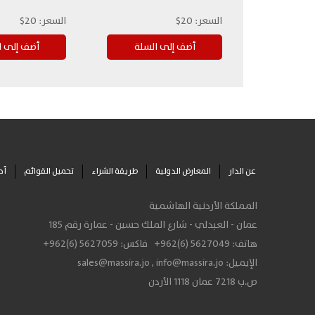
السعر:
20$
السعر:
20$
عن الدار
المعارض الدولية
طريقة الشراء
تحميل القوائم
أح
المملكة الأردنية الهاشمية
عمان - العبدلي - شارع الملك حسين - عمارة رقم 185
هاتف:
+962(6) 5627049
فاكس:
+962(6) 5627059
الإيميل:
info@massira.jo
,
sales@massira.jo
ص.ب 7218 عمان 1118 الأردن