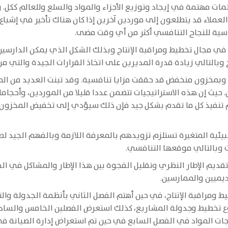
ات مهتمة في إيجاد وتوزيع الأجزاء والمواد والسلع وللعالم ككل. و
العملاء قد يتطلعون إلى موردين آخرين إذا كان هناك تأخير في إشباع
اسية للنجاح التنافسي أكثر من أي وقت مضى.
 في مجال تخطيط ومراقبة الإنتاج وبذلك الشكل الذي يمكن الدارسي
ج وبالتالي زيادة قدرة المديرين على اتخاذ القرارات الجيدة والتي
 وبمخزون منخفض قد حققت مزايا تنافسية. وقد تبنت العديد من المن
ث إن هذه الاستراتيجيات تتضمن عددا قليلا من الموردين، وأحجاما ص
بيئية المتغيرة تستلزم تزويدهم بالمعرفة اللازمة وبالفهم الجيد لط
 وبالتالي موقعها التنافسي.
قديم الإطار النظري وتقليل الفجوة بين هذا الإطار والمشاكل في الح
اديميين والممارسين.
ط ومراقبة الإنتاج، في حين أهتم الفصل الثاني بأنظمة الجدولة وال
وع تخطيط وجدولة المشاريع، كذلك استعرض الفصلين الخامس والسا
ات المواد في الفصل السابع في حين تم استعراض إدارة الصيانة في ا