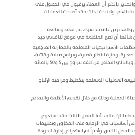
الجدير بالذكر أن العملاء يرغبون في الحصول على
 طلباتهم. وكنتيجة لذلك فقد أصبحت العمليات
ن والمديرين على حد سواء من فهم ومتابعة
 من شأنها أن تضع المنظمة في موقع تنافسي جيد.
ظمات الاستراتيجيات المتعلقة بالمقارنة المرجعية
غيرة، وفترة انتظار قصيرة، وبرامج صيانة وقائية،
وتدريب العاملين، والتركيز على رضا العملاء. وإذا ما تم تنفيذ كل ما تقدم بشكل جيد فإن ذلك سيؤدي إلى تخفيض المخزون وبالتالي التخلص من كلفة تتراوح بين 5 و50 بالمائة
بيعة العمليات المتعلقة بتخطيط ومراقبة الإنتاج
ياة العملية وذلك من خلال تقديم الأنظمة والنماذج
تخطيط الإجمالي، أما الفصل الثالث فقد استعرض
دس أساسيات في الرقابة على المخزون وتطبيقات
لفصل الثامن. وأخيراً تم استعراض إدارة الجودة