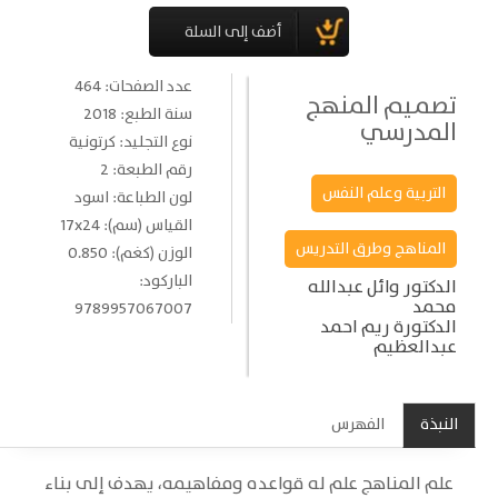
عدد الصفحات: 464
تصميم المنهج
سنة الطبع: 2018
المدرسي
نوع التجليد: كرتونية
رقم الطبعة: 2
التربية وعلم النفس
لون الطباعة: اسود
القياس (سم): 17x24
المناهج وطرق التدريس
الوزن (كغم): 0.850
الباركود:
الدكتور وائل عبدالله
محمد
9789957067007
الدكتورة ريم احمد
عبدالعظيم
النبذة
الفهرس
علم المناهج علم له قواعده ومفاهيمه، يهدف إلى بناء