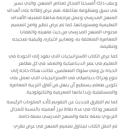
وعقب ذلك أفسحنا المجال لعناصر المنهج، والتي تسير
في نسق ومنظومة متكاملة، فتم عرض إطلالة على أهداف
المنهج المدرسي وعمل مراجعة شاملة لتصنيف الأهداف
التعليمية ومستوياتها، كما تم عرض تنظير واضح لتصميم
محتوى المنهج المدرسي من حيث ماهيته والقضايا
المعاصرة المتعلقة به، ومعايير اختياره، وكيفية تصحيحه
وتنظيمه.
كما عرض الكتاب الاستراتيجيات التي تقود إلى الجودة في
التعليم في عصر الديناميكية والتعقد في كل مظاهر
الحياة بل وفي سلوك المتعلمين، فكانت هناك حاجة إلى
تنوع وحراك ديناميكي في الاستراتيجيات التي تعمل على
تكوين متعلم يستطيع أن ينهل من آفاق التربية المعاصرة
والمستقبلية بإبداعاتها المعرفية والتكنولوجية.
كما تم التطرق للحديث عن التقويم كأحد المكونات الرئيسة
للمنهج وذلك في عدة نقاط تبرز أهميته بالنسبة للمجال
التربوي بصفة عامة والمنهج المدرسي بصفة خاصة.
ثم انتقل الكتاب ليتناول تصميم المنهج في عرض نظري