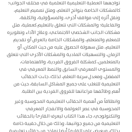
تواجهها العملية التعليمية التعلمية في مختلف الجوانب؛
كالمشكلات الخاصة بنواتج التعلم، ومثل تصميم التعليم،
ونقل أثره إلى مواقف أخرى، والمسؤولية، والكلفة،
والفاعلية؛ والمشكلات التي تتعلق بالتعليم كعملية، مثل
مشكلات الجانب الشخصي الاجتماعي، وعلاج الأداء وتطويره
للمعلم والمتعلم، والمشكلات الخاصة بالعرض أو تقديم
التعليم، مثل سهولة الحصول عليه من حيث المكان، أو
الزمان، والتسهيلات المادية والمشكلات الأخرى التي تتعلق
بالمتعلمين، كمشكلة الفروق الفردية، والاهتمامات،
والمستوى المعرفي السابق والنمط المعرفي في
المفضل، ومعدل سرعة التعلم، لذلك، جاءت الحقائب
التعليمية للتغلب على جميع المشاكل السابقة، حيث من
أهم وظائفها مراعاتها للفروق الفردية بين الطلبة.
وانطلاقاً من أهمية الحقائب التعليمية المحوسبة وغير
المحوسبة في عصر العولمة والانفجار المعرفي
والتكنولوجي، جاء هذا الكتاب ليعرف القارئ بالحقائب
التعليمية من جميع جوانبها، وذلك من خلال حقيبة خاصة
بذلك، ويعرض على القارئ أيضا نماذج من حقائب تعليمية