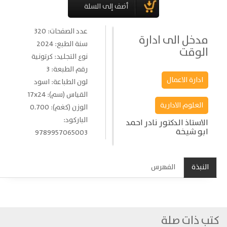
عدد الصفحات: 320
مدخل الى ادارة
سنة الطبع: 2024
الوقت
نوع التجليد: كرتونية
رقم الطبعة: 3
ادارة الاعمال
لون الطباعة: اسود
القياس (سم): 17x24
العلوم الادارية
الوزن (كغم): 0.700
الباركود:
الاستاذ الدكتور نادر احمد
ابو شيخة
9789957065003
النبذة
الفهرس
كتب ذات صلة