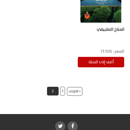
المناخ التطبيقي
السعر:
$17.50
2
1
« الاولى