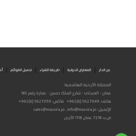
عن الدار
المعارض الدولية
طريقة الشراء
تحميل القوائم
أح
المملكة الأردنية الهاشمية
عمان - العبدلي - شارع الملك حسين - عمارة رقم 185
هاتف:
+962(6) 5627049
فاكس:
+962(6) 5627059
الإيميل:
info@massira.jo
,
sales@massira.jo
ص.ب 7218 عمان 1118 الأردن