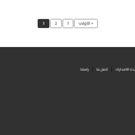
« الاولى
1
2
3
دث الاصدارات
اتصل بنا
راسلنا