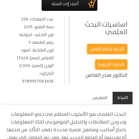
عدد الصفحات: 256
اساسيات البحث
سنة الطبع: 2015
العلمي
نوع التجليد: كرتونية
رقم الطبعة: 3
التربية وعلم النفس
لون الطباعة: اسود
القياس (سم): 17x24
البحوث التربوية
الوزن (كغم): 0.550
الباركود:
الدكتور منذر الضامن
9789957063436
النبذة
الفهرس
البحث العلمي هو الأسلوب المنظم في جمع المعلومات
وتدوين الملاحظات والتحليل الموضوعي لتلك المعلومات
باتباع أساليب ومناهج علمية محددة بقصد التأكد من صحتها
أو تعديلها أو إضافة الجديد لها ,ومن ثم التوصل إلى بعض