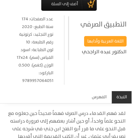
عدد الصفحات: 174
التطبيق الصرفي
سنة الطبع: 2020
نوع التجليد: كرتونية
اللغة العربية وآدابها
رقم الطبعة: 10
لون الطباعة: اسود
الدكتور عبده الراجحي
القياس (سم): 17x24
الوزن (كغم): 0.500
الباركود:
9789957064051
النبذة
الفهرس
لقد فهم القدماء درس الصرف فهماً صحيحاً حين جعلوه مع
النحو علماً واحداً، أو حين أشار بعضهم إلى ضرورة دراسته
قبل النحو على ما قرر أبو الفتح ابن جني في شرحه على
تصريف أبي عثمان. غير أن الكتب القديمة التي أفردها