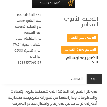
عدد الصفحات: 144
التعليم الثانوي
سنة الطبع: 2009
المعاصر
نوع التجليد: كرتونية
رقم الطبعة: 1
التربية وعلم النفس
لون الطباعة: اسود
القياس (سم): 17x24
المناهج وطرق التدريس
الوزن (كغم): 0.500
الباركود:
الدكتور رمضان سالم
النجار
9789957065157
النبذة
الفهرس
في ظل التطورات الهائلة التي شهدتها علوم الإتصالات
والمعلومات وما رافقها من تطورات تكنولوجية متسارعة
أدت إلى تزايد مذهل في إنتاج وانتقال مصادر المعرفة