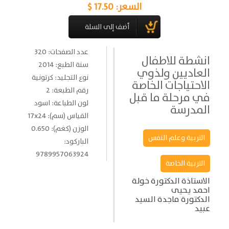
السعر:
17.50 $
عدد الصفحات: 320
انشطة للاطفال
سنة الطبع: 2014
العاديين ولذوي
نوع التجليد: كرتونية
الاحتياجات الخاصة
رقم الطبعة: 2
في مرحلة ما قبل
لون الطباعة: اسود
المدرسة
القياس (سم): 17x24
الوزن (كغم): 0.650
التربية وعلم النفس
الباركود:
9789957063924
التربية الخاصة
الاستاذة الدكتورة خولة
احمد يحيى
الدكتورة ماجدة السيد
عبيد