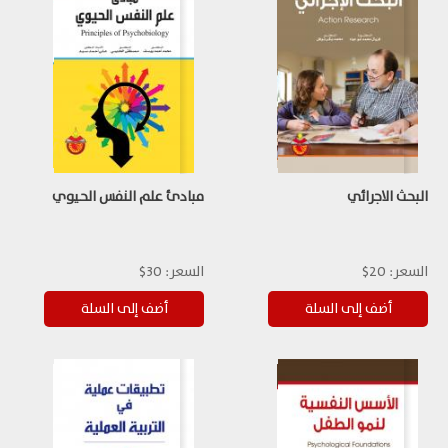
البحث الاجرائي
مبادئ علم النفس الحيوي
السعر:
20$
السعر:
30$