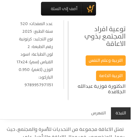
عدد الصفحات: 520
توعية افراد
سنة الطبع: 2025
المجتمع بذوي
نوع التجليد: كرتونية
الاعاقة
رقم الطبعة: 2
لون الطباعة: اسود
التربية وعلم النفس
القياس (سم): 17x24
الوزن (كغم): 0.950
التربية الخاصة
الباركود:
9789957971151
الدكتورة فوزية عبدالله
الجلامدة
النبذة
الفهرس
تمثل الاعاقة مجموعة من التحديات للأسرة والمجتمع، حيث