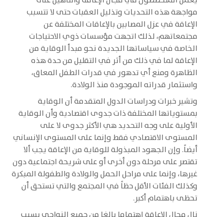
يعمل المتخصصون في مجال الإعاقة والتأهيل على
مواجهة هذه التحديات وتذليل العقبات حتى لا تتسبب
الإعاقة في عزل المصابين بالإعاقات المختلفة عن
مجتمعاتهم، لذلك اتجهت مؤسسات ذوي الاحتياجات
الخاصة في سياساتها الجديدة نحو مبدأ الوقاية من
الإعاقة لما في ذلك من أثر في التقليل من حدة هذه
الظاهرة ومنع أي تدهور في قدرات الطفل المعاق،
واستثمار قدراته الموجودة منذ الولادة.
وتشير خبرات ودراسات الدول المتقدمة أن الوقاية
بمستوياتها المختلفة ذات جدوى اقتصادية وأن الوقاية
الأولية على وجه التحديد هي الأكثر جدوى لا على
المستوى الاقتصادي فقط وإنما على المستوى الإنساني
أيضاً. وإن الجهود المبذولة للوقاية من الإعاقة يجب ألا
تقتصر على مرحلة دون أخرى أو على شريحة اجتماعية دون
غيرها، وإنما على مراحل الحمل والولادة والطفولة المبكرة
وكذلك الفئات الأقل حظاً في المجتمع والتي تستحق أن
تحظى باهتمام أكبر.
نال مجال الإعاقة اهتماما بالغا من جميع النواحي بسبب