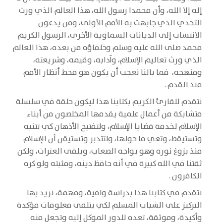
إله إلا الله، وأن محمدا رسول الله، هذا العالم الذي ورث
التحدي الذي جابهت به الأمم الأولى، ومن يدعون
الانتساب إلى الديانات السماوية الأخرى، الرسول الكريم
محمد صلى الله عليه وسلم وخلفاؤه من بعده، هذا العالم
الذي ورث تعاليم الإسلام، وآدابه، وقيمه، وشريعته،
ومنهجه، فما بالنا نعجب أن يكون هو محط أنظار الأمم
منذ القدم .
نتقدم للقارئ الكريم بكتابنا هذا ليكون حلقة في سلسلة
متشابكة من أعمال علمية يقدمها المخلصون من أبناء
الإسلام لخدمة قضايا الإسلام، ولتفتيح الأذهان كي تتنبه
وتستيقظ، وتعي ما حولها، ولتتدبر وتستيقن أن الإسلام
منذ بزوغ نوره وهو يواجه الصعاب، ويلقى العثرات، ولكن
ثقتنا في الله كبيرة في أنه حافظ دينه، ومثبته ولو كره
الكافرون .
نتقدم في كتابنا هذا بدراسة وافية، ومهمة، نريد بها
التركيز على الشباب المسلم لكي يتلقى معلومات مؤكدة
وأكيدة، وموثقة، تعده للدور الموكل إليه وتجعل منه