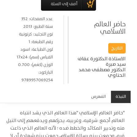
عدد الصفحات: 352
حاضر العالم
سنة الطبع: 2013
الاسلامي
نوع التجليد: كرتونية
رقم الطبعة: 1
التاريخ
لون الطباعة: اسود
القياس (سم): 17x24
الاستاذة الدكتورة عفاف
سيد صبرة
الوزن (كغم): 0.700
الدكتور مصطفى محمد
الباركود:
الحناوي
9789957069254
النبذة
الفهرس
"حاضر العالم الإسلامي "هذا العالم الذي يشد انتباه
العالم أجمع: شرقيه، وغربيه، يحركهم ويدفعهم إلى النيل
منه وتدبير المكائد والخطط ضده ؛ لأنه العالم الذي ذاعت
فيه، وجمعت بينه رسالة الإسلام، جمعت بينه شهادة أن لا