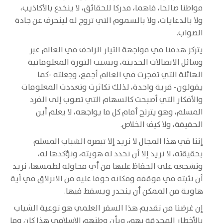
مواطنا صالحا، فاهما، مدركا للحقائق، لا ينخدع بالأكاذيب،
ولا بالدعايات، ولا بالسموم التي تروج له لينحرف عن جادة
الصواب.
يتركز هدفنا في مواجهة التيار الزاحف في العالم عبر
وسائل الاتصالات الحديثة، وبسبب الثورة المعلوماتية
الهائلة التي تفجرت في العالم أجمع، وجعلته -كما
يقولون- قرية واحدة، لذلك تكاثرت وتعددت المعلومات
والأفكار التي أصبحت كالسهام التي تصوب إلى الفرد
المسلم، وهو يترنح أمام كل ما يواجهه، لا يعلم أين
الحقيقة، ولا كيف الخلاص.
إننا في هذا المجال لا نريد إلا تبصرة الشباب المسلم
بحقيقته، لا نريد إلا أن نحدد له هويته، ونؤكدها له،
ونشجعه على الحفاظ عليها من أي محاولة لطمسها، نريد
أن نثبته في موقفه ومكانه خوفا عليه من الانزلاق في أية
هاوية من الممكن أن ينحدر ويسقط فيها.
إن غرضنا من تقديم هذا السفر العلمي هو توعية الشباب
بالأخطار المحدقة بهم، وبأن وطنهم الإسلامي هذا كان وما