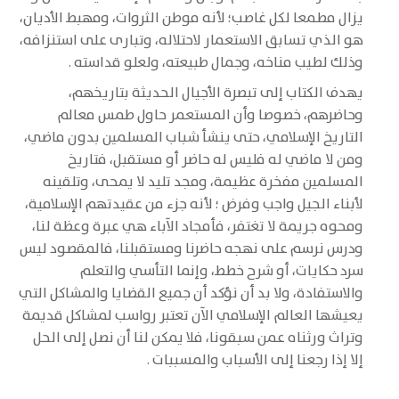
يزال مطمعا لكل غاصب؛ لأنه موطن الثروات، ومهبط الأديان،
هو الذي تسابق الاستعمار لاحتلاله، وتبارى على استنزافه،
وذلك لطيب مناخه، وجمال طبيعته، ولعلو قداسته .
يهدف الكتاب إلى تبصرة الأجيال الحديثة بتاريخهم،
وحاضرهم، خصوصا وأن المستعمر حاول طمس معالم
التاريخ الإسلامي، حتى ينشأ شباب المسلمين بدون ماضي،
ومن لا ماضي له فليس له حاضر أو مستقبل، فتاريخ
المسلمين مفخرة عظيمة، ومجد تليد لا يمحى، وتلقينه
لأبناء الجيل واجب وفرض ؛ لأنه جزء من عقيدتهم الإسلامية،
ومحوه جريمة لا تغتفر، فأمجاد الآباء هي عبرة وعظة لنا،
ودرس نرسم على نهجه حاضرنا ومستقبلنا، فالمقصود ليس
سرد حكايات، أو شرح خطط، وإنما التأسي والتعلم
والاستفادة، ولا بد أن نؤكد أن جميع القضايا والمشاكل التي
يعيشها العالم الإسلامي الآن تعتبر رواسب لمشاكل قديمة
وتراث ورثناه عمن سبقونا، فلا يمكن لنا أن نصل إلى الحل
إلا إذا رجعنا إلى الأسباب والمسببات .