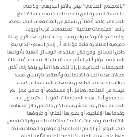
"بالمجتمع الصناعي" ليس بالأمر البديهي، ولا حتى
بالمهمة اليسيرة لمن يتصدى للبحث في علم الاجتماع
الصناعي. ولقد ألفنا أن نسمع عن المجتمعات التي توصف
بأنها "مجتمعات صناعية"، كمجتمعات غرب أوروبا،
والمجتمع الأمريكي والروسي. ويلفت نظرنا هنا لأول وهلة
حقيقية اقتصادية فنية مؤداها أن إنتاج السلع- الذي يتم
داخل المصانع، ومن خلال استخدام الوسائل الفنية بأنواعها
المختلفة- يؤثر أبلغ التأثير في الحياة الاجتماعية لأبناء تلك
المجتمعات الصناعية. بل إنا لنجد هذا التأثير ينفذ إلى أخص
مجالات هذه الحياة الاجتماعية وألصقها بالإنسان. فنجد
حوالي نصف عدد البالغين في هذه المجتمعات يكسب
عيشه من الصناعة، كعامل، أو مستخدم، أو صاحب عمل. ثم
نجد جميع أبناء هذه المجتمعات- تقريباً- يعتمدون على
الصناعة بشكل غير مباشر، سوءا كان ذلك من خلال منشآتها
وخدماتها الإنتاجية، أو تطورها الفني أو ظروفها
الاقتصادية. وقد عاشت المجتمعات الصناعية ولازالت تعيش
حتى اليوم آثار الإنتاج الصناعي أو ظواهره المصاحبة. نذكر
منها على سبيل المثال لا الحصر: الطابع الآلي للحياة