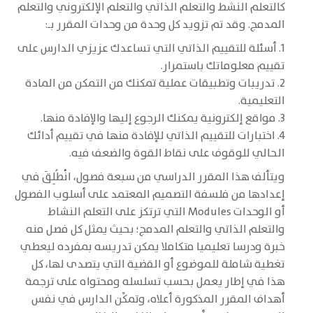
كالتعلم النشط والتعلم الذاتي والتعلم الإلكتروني والتعلم
المدمج. وقد تم تزويد كل وحدة من وحدات المقرر بـ:
1. أسئلة للتقييم الذاتي التي تساعدك عزيزي الدارس على
تقييم معلوماتك باستمرار.
2. تدريبات وتطبيقات عملية تمكنك من التمكن من المادة
التعليمية.
3. مواقع إلكترونية يمكنك الرجوع إليها والإفادة منها.
4. اختبارات للتقييم الذاتي للإفادة منها في تقييم أدائك
الحالي للوقوف على نقاط القوة والضعف فيه.
ويتألف هذا المقرر الدراسي من سبعة فصول، انْطُلِقَ في
إعدادها من فلسفة التصميم المعتمد على أسلوب الفصول
أو الوحدات Modules التي ترتكز على التعلم النشاط
والتعلم الذاتي والتعلم المدمج؛ بحيث يمثل كل فصل منه
خبرة ودرسا تعليميا متكاملا يمكن تدريسه بمفرده ليعطي
تغطية شاملة للموضوع أو القضية التي يتصدى لها، كل
هذا في إطار يعمل بحسب تسلسله ومحتواه على ترجمة
أهداف المقرر المذكورة أعلاه، وتمكِّن الدارس في نفس