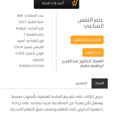
عدد الصفحات: 468
علم النفس
سنة الطبع: 2023
الصناعي
نوع التجليد: كرتونية
رقم الطبعة: 1
التربية وعلم النفس
لون الطباعة: اسود
القياس (سم): 17x24
علم النفس
الوزن (كغم): 0.905
الباركود:
الاستاذ الدكتور عبدالعزيز
ابراهيم سليم
9789957972110
النبذة
الفهرس
حرص الكتاب على تقديم المادة العلمية بأسلوب مبسط
وسهل لكن بعيدا عن السطحية بحيث يساعد على زيادة
دافعية الدارس على التعلم ويعتمد صيغ التعلم الحديثة