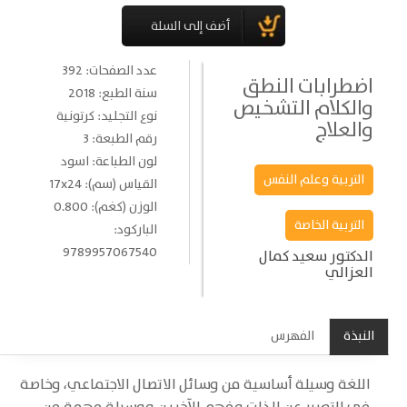
عدد الصفحات: 392
اضطرابات النطق
سنة الطبع: 2018
والكلام التشخيص
نوع التجليد: كرتونية
والعلاج
رقم الطبعة: 3
لون الطباعة: اسود
التربية وعلم النفس
القياس (سم): 17x24
الوزن (كغم): 0.800
التربية الخاصة
الباركود:
9789957067540
الدكتور سعيد كمال
العزالي
النبذة
الفهرس
اللغة وسيلة أساسية من وسائل الاتصال الاجتماعي، وخاصة