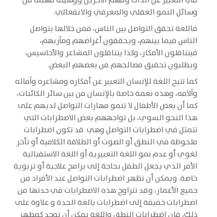
في التعبير عن الذات وفهم الآخرين ووسيلة مهمة من
وسائل النمو العقلي والمعرفي والانفعالي
.
فاللغة تحقق التواصل بين الناس، فمن خلالها يتواصل
الناس فيما بينهم، ويحققون أغراضهم ومآربهم،
فيتناقلون الأفكار، وكذا يتناقلون المشاعر والأحاسيس،
ويطلبون تحقيق مصالحهم من بعضهم البعض.
كما تتيح اللغة للإنسان التعبير عن أفكاره ومشاعره وآماله
وآلامه، وهذه نعمة خاصة بالإنسان من بين سائر الكائنات،
كما أن بعض الأطفال لا تنمو مهارات التواصل لديهم على
هذا النحو السوي، بل تواجههم بعض الاضطرابات التي
تتمثل في اضطرابات التواصل وهي قد تكون اضطرابات
ملحوظة في النطق أو الصوت أو الطلاقة الكلامية أو تأخر
لغوي أو عدم نمو اللغة التعبيرية أو‏ اللغة الاستقبالية
الأمر الذي يجعل الطفل بحاجة إلى برامج علاجية أو تربوية
خاصة.‏ ويمكن أن تظهر اضطرابات التواصل عند الأفراد من
جميع الأعمار، وقد تتراوح هذه الاضطرابات في حدتها من
اضطرابات خفيفة إلى اضطرابات بالغة الحدة و علاوة على
ذلك، فإن اضطرابات النطق واللغة يمكن أن توجد كمظهر