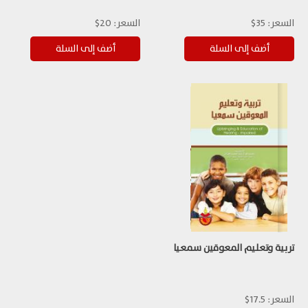
السعر:
35$
السعر:
20$
تربية وتعليم المعوقين سمعيا
السعر:
17.5$