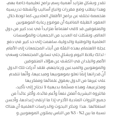
تقدر وبشكل متزايد أهمية رسم برامج تعليمية خاصة بهم،
وهذا يتطلب وضع مقررات واتباع أساليب وأنشطة تدريسية
متخصصة تختلف عن برامج الأطفال العاديين، كما لوحظ خلال
العقود القليلة الماضية أن موضوع رعاية الموهوبين
والمتفوقين قد لاقى اهتماماً متزايداً في عدد كبير من دول
العالم، وتشكلت له العديد من الجمعيات والمؤسسات
العلمية والوطنية والدولية، ساهمت إلى حد كبير في دفع
عجلة الاهتمام بهذه الفئة من أبناء المجتمعات إلى الأمام
؛ لذلك يلاحظ اليوم وبشكلٍ جلي تسابق المجتمعات وسعي
الأمم والبلدان في الكشف عن هؤلاء المتفوقين
والموهوبين والمبدعين ورعايتهم، فلقد أدركت تلك الدول
أنّ قدراتها إنّما تعلو بموهوبيها ومبدعيها، وأنّها تتقدم
على غيرها من الدول بعقول علمائها ومفكريها
ومخترعيها، وهذه مسلّمة بديهية لا تحتاج إلى تأكيد،
فالثروة البشرية أفضل نفعاً وأعم فائدة، وأكثر عائداً من
جميع الثروات المادية الأخرى إذا ما ارتقى إعدادها، وأحسن
استغلالها . هذا وتذكر البحوث والدراسات العلمية أن هناك
نسبة ما بين 2% - 5% من الناس يمثلون الموهوبين و