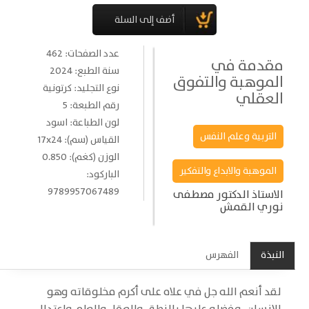
عدد الصفحات: 462
مقدمة في
سنة الطبع: 2024
الموهبة والتفوق
نوع التجليد: كرتونية
العقلي
رقم الطبعة: 5
لون الطباعة: اسود
التربية وعلم النفس
القياس (سم): 17x24
الوزن (كغم): 0.850
الموهبة والابداع والتفكير
الباركود:
9789957067489
الاستاذ الدكتور مصطفى
نوري القمش
النبذة
الفهرس
لقد أنعم الله جل في علاه على أكرم مخلوقاته وهو