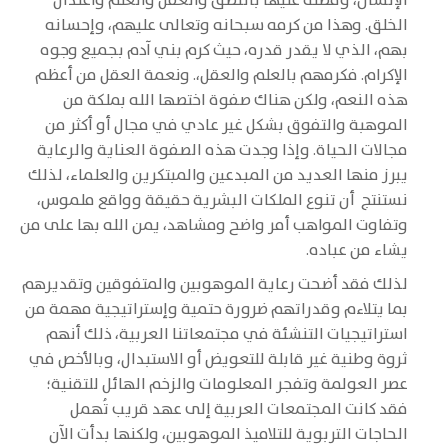
الإنسان، وفضله عليها بالنطق والعقل والعلم واعتدال
الخلق. وهذا من كرمه سبحانه وتعالى عليهم، وإحسانه
بهم، الذي لا يقدر قدره، حيث كرم بني آدم بجميع وجوه
الإكرام. فكرمهم بالعلم والعقل،. ونعمة العقل من أعظم
هذه النعم، ولكن هناك صفوة اختصها الله بملكة من
الموهبة والتفوق بشكل غير عادي في مجال أو أكثر من
مجالات الحياة. وإذا وجدت هذه الصفوة العناية والرعاية
يبرز منها العديد من المبدعين والمبتكرين والعلماء، لذلك
نستنتج أن تنوع الملكات البشرية حقيقة وواقع ملموس،
وتفاوت المواهب أمر واضح ومشاهد، يمن الله بها على من
يشاء من عباده.
لذلك فقد أضحت رعاية الموهوبين والمتفوقين وتقديرهم
بما يتلاءم وقدراتهم ضرورة حتمية وإستراتيجية مهمة من
استراتيجيات التنشئة في مجتمعاتنا العربية، ذلك أنهم
ثروة وطنية غير قابلة للتعويض أو الاستبدال، وبالأخص في
عصر العولمة وتفجر المعلومات والزخم الهائل للتقنية؛
فقد كانت المجتمعات العربية إلى عهد قريب تُهمل
الحاجات التربوية للتلاميذ الموهوبين، ولكنها بدأت الآن