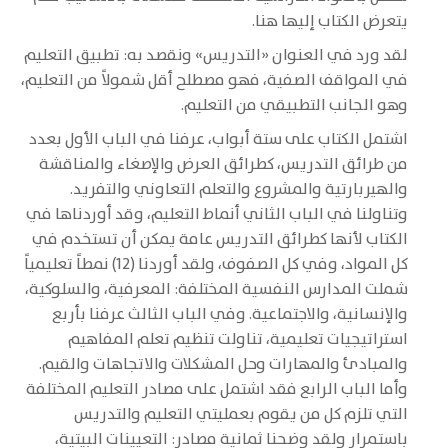
يتعرض الكتاب إليها هنا.
لقد ورد في العنوان «التدريس» ونقصد به: تطبيق التعليم
في المواقف الصفية، فهو مصطلح أقل شمولاً من التعليم،
وهو الجانب التطبيقي من التعليم.
اشتمل الكتاب على ستة أبواب، عرفنا في الباب الأول بعدد
من طرائق التدريس، كطرائق العرض والإصغاء والمناقشة
والهيربارتية والمشروع والتعلم التعاوني والتفريد.
وتناولنا في الباب الثاني أنماط التعليم، وقد أوردناها في
الكتاب لأنها كطرائق التدريس عامة يمكن أن تستخدم في
كل المواد، وفي كل الصفوف، ولقد أوردنا (12) نمطاً تعليمياً
شملت المدارس النفسية المختلفة: المعرفية، والسلوكية،
والإنسانية، والاجتماعية. وفي الباب الثالث عرفنا بأربع
استراتيجيات تعليمية، تناولت تنظيم تعلم المفاهيم
والمبادئ والمهارات وحل المشكلات والاتجاهات والقيم.
وأما الباب الرابع فقد اشتمل على مصادر التعليم المختلفة
التي تلزم كل من يقوم بعمليتي التعليم والتدريس
باستمرار ولقد وضحنا ثمانية مصادر: التعيينات البيتية،