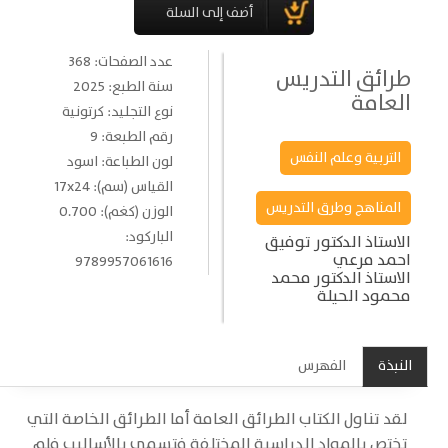
عدد الصفحات: 368
طرائق التدريس
سنة الطبع: 2025
العامة
نوع التجليد: كرتونية
رقم الطبعة: 9
التربية وعلم النفس
لون الطباعة: اسود
القياس (سم): 17x24
المناهج وطرق التدريس
الوزن (كغم): 0.700
الباركود:
الاستاذ الدكتور توفيق
احمد مرعي
9789957061616
الاستاذ الدكتور محمد
محمود الحيلة
النبذة
الفهرس
لقد تناول الكتاب الطرائق العامة أما الطرائق الخاصة التي
تختص بالمواد الدراسية المختلفة فتسمى بالأساليب فلم