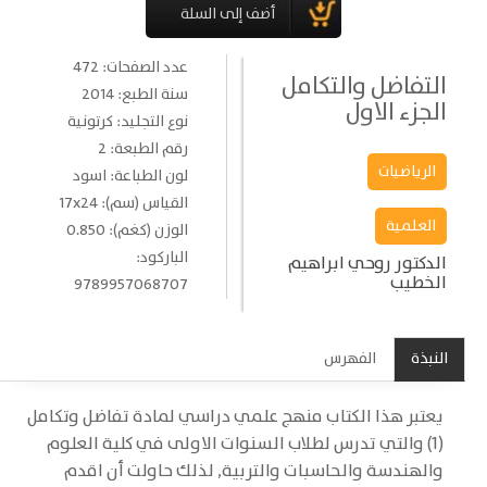
عدد الصفحات: 472
التفاضل والتكامل
سنة الطبع: 2014
الجزء الاول
نوع التجليد: كرتونية
رقم الطبعة: 2
الرياضيات
لون الطباعة: اسود
القياس (سم): 17x24
العلمية
الوزن (كغم): 0.850
الباركود:
الدكتور روحي ابراهيم
الخطيب
9789957068707
النبذة
الفهرس
يعتبر هذا الكتاب منهج علمي دراسي لمادة تفاضل وتكامل
(1) والتي تدرس لطلاب السنوات الاولى في كلية العلوم
والهندسة والحاسبات والتربية, لذلك حاولت أن اقدم