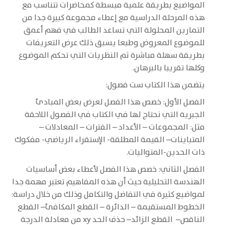
المواضيع بطريقة علمية مبسطة كمحاضرات تتناسب مع
هذه المرحلة الدراسية مع إعطاء مجموعة كبيرة جدا من
التمارين المحلولة التي تساعد الطالب في فهم أعمق
للموضوع المعروض وطبعا يسبق ذلك عرض التعريفات
بطريقة سهلة مباشرة ثم النظريات التي تحكم الموضوع
وكلها تقريبا بالبرهان.
يتضمن هذا الكتاب ست فصول:
الفصل الأول: خصص هذا الفصل لعرض بعض المبادئ
الجبرية التي نحتاج لها في الكتاب في الفصول اللاحقة
مثل: المجموعات – الأعداد – الفترات – المعادلات –
المتباينات– القيمة المطلقة- الإستقراء الرياضي- مفكوك
ذات الحدين-المتواليات.
الفصل الثاني: خصص هذا الفصل لأعطاء بعض أساسيات
الهندسة التحليلية حيث أن هذه المفاهيم تعتبر مهمة جدا
لمواضيع كثيرة في التفاضل والتكامل وذلك من خلال دراسة:
الخطوط المستقيمة – الدائرة – القطع المكافئ– القطع
الناقص– القطع الزائد– حذف الحد xy من معادلة الدرجة