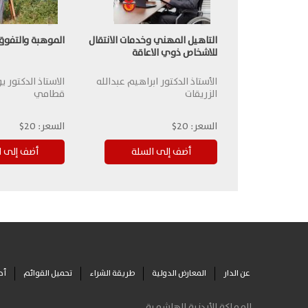
التاهيل المهني وخدمات الانتقال
الموهبة والتفوق
للاشخاص ذوي الاعاقة
الأستاذ الدكتور ابراهيم عبدالله
الاستاذ الدكتور
الزريقات
قطامي
السعر:
20$
السعر:
20$
عن الدار
المعارض الدولية
طريقة الشراء
تحميل القوائم
أح
المملكة الأردنية الهاشمية