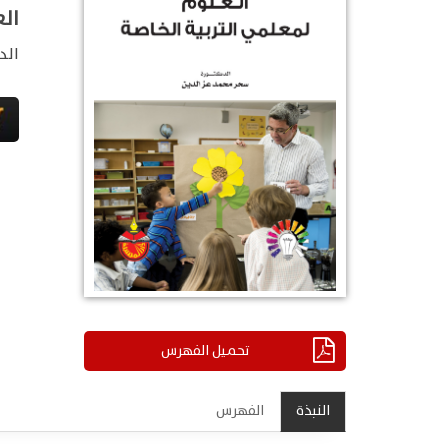
الع
الد
تحميل الفهرس
النبذة
الفهرس