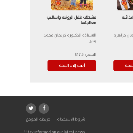
غذائية
مشكلات طفل الروضة واساليب
معالجتها
مان مزاهرة
الاستاذة الدكتورة كريمان محمد
بدير
السعر:
17.5$
شروط الاستخدام
خريطة الموقع
Stay informed on our latest news!