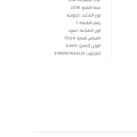
عدد الصفحات: 264
سنة الطبع: 2018
نوع التجليد: كرتونية
رقم الطبعة: 1
لون الطباعة: اسود
القياس (سم): 17x24
الوزن (كغم): 0.600
الباركود: 9789957643225