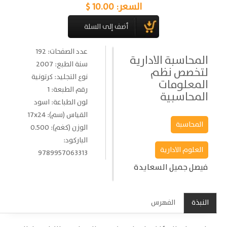
السعر:
10.00 $
عدد الصفحات: 192
المحاسبة الادارية
سنة الطبع: 2007
لتخصص نظم
نوع التجليد: كرتونية
المعلومات
رقم الطبعة: 1
المحاسبية
لون الطباعة: اسود
القياس (سم): 17x24
المحاسبة
الوزن (كغم): 0.500
الباركود:
العلوم الادارية
9789957063313
فيصل جميل السعايدة
النبذة
الفهرس