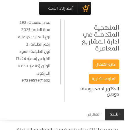
عدد الصفحات: 292
المنهجية
سنة الطبع: 2025
المتكاملة في
نوع التجليد: كرتونية
ادارة المشاريع
رقم الطبعة: 2
المعاصرة
لون الطباعة: اسود
القياس (سم): 17x24
ادارة الاعمال
الوزن (كغم): 0.630
الباركود:
العلوم الادارية
9789957971632
الدكتور احمد يوسف
دودين
النبذة
الفهرس
يهدف هذا الكتاب إلى تنمية وبناء المفاهيم الحديثة