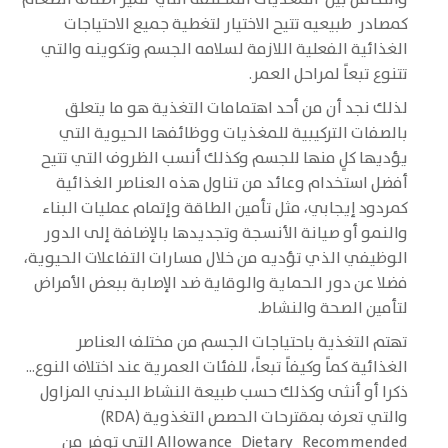
كمصادر طبيعيه تتيح الاختيار لتغطية جميع الاحتياجات
الغذائية الفعلية اللازمة لسلامه الجسم وتكوينه والتي
تتنوع تبعاً لمراحل العمر.
لذلك نجد أن من أحد اهتمامات التغذية هو ما يتعلق
بالصفات التركيبية للمغذيات ووظائفها الحيوية التي
يؤديها كلٍ منها للجسم وكذلك أنسب الظروف التي تتيح
أفضل استخدام وعائد من تناول هذه العناصر الغذائية
كمردود إيجابي، مثل تأمين الطاقة وإتمام عمليات البناء
والنمو أو صيانة الأنسجة وتجديدها بالإضافة إلى الدور
الوظيفي الذي تؤديه من خلال مسارات التفاعلات الحيوية،
فضلا عن دور الحماية والوقاية ضد الإصابة ببعض الأمراض
لتأمين الصحة والنشاط.
تهتم التغذية باحتياجات الجسم من مختلف العناصر
الغذائية كماً وكيفاً تبعاً، للفئات العمرية عند اختلاف النوع...
ذكرا أو أنثى وكذلك حسب طبيعة النشاط البدني المزاول
والتي تعرف بمقترحات الحصص التغذوية (RDA)
Allowance Dietary Recommended التي توفر من