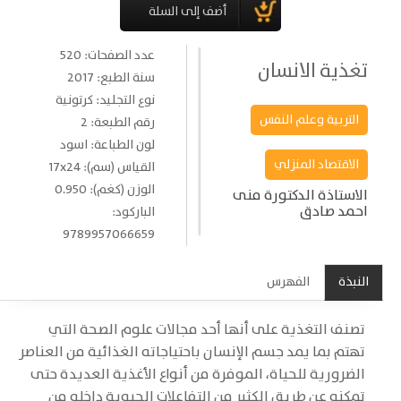
عدد الصفحات: 520
تغذية الانسان
سنة الطبع: 2017
نوع التجليد: كرتونية
التربية وعلم النفس
رقم الطبعة: 2
لون الطباعة: اسود
الاقتصاد المنزلي
القياس (سم): 17x24
الوزن (كغم): 0.950
الاستاذة الدكتورة منى
احمد صادق
الباركود:
9789957066659
النبذة
الفهرس
تصنف التغذية على أنها أحد مجالات علوم الصحة التي
تهتم بما يمد جسم الإنسان باحتياجاته الغذائية من العناصر
الضرورية للحياة، الموفرة من أنواع الأغذية العديدة حتى
تمكنه عن طريق الكثير من التفاعلات الحيوية داخله من