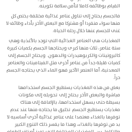
القيام بوظائفه كاملا لتأمن سلامة تكوينه.
فالجسم يحتاج إلى تناول عناصر غذائية مختلفة يختص كل
منها سواء منفردا أو مشتركا مع البعض الآخر بأداء وظائف لا
غنى للجسم عنها خلال رحله الحياة.
المغذيات هي العناصر الغذائية التي توجد بالأغذية وهي
ستة عناصر، ثلاث منها كبرى ويحتاجها الجسم بكميات كبيرة
كالبروتينات والكربوهيدرات والدهون. ويحتاج الجسم إلى
كميات قليلة جداً من عناصر أخرى مثل الفيتامينات والعناصر
المعدنية، أما العنصر الأخير فهو الماء الذي يحتاجه الجسم
حراً.
بعض من هذه المغذيات يستطيع الجسم استخدامها
مباشرة والبعض الآخر يحتاج إلى تحويله إلى مكونات
بسيطة حتى يسهل استخدامها، بالإضافة إلى هناك
مغذيات يستطيع الجسم تخليق ما يحتاجه منها عند عدم
توفرها بالغذاء معتمدا على عناصر غذائية أخرى أساسيه لا
بد من توفرها بالغذاء، وهذا ما يفسر ذلك التنوع الكبير
والتكامل بين المغذيات المختلفة التي تميز أصناف الطعام