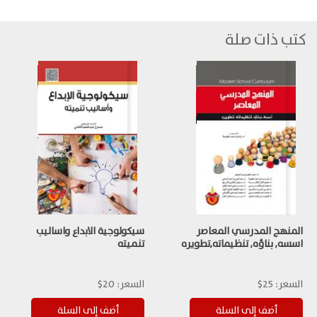
كتب ذات صلة
المنهج المدرسي المعاصر
سيكولوجية الابداع واساليب
اسسه, بناؤه, تنظيماته,تطويره
تنميته
السعر:
25$
السعر:
20$