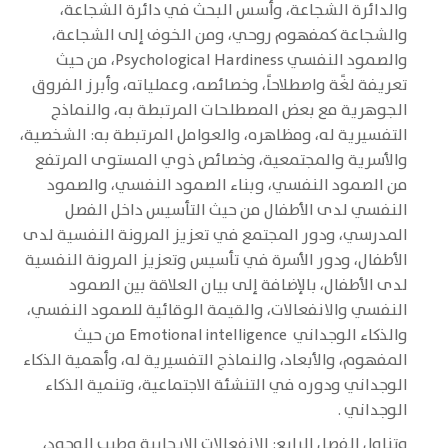
والدائرة الشجاعة، وأسس البحث في دائرة الشجاعة،
والشجاعة كمفهوم روحي، ومن الخوف إلى الشجاعة،
والصمود النفسي Psychological Hardiness، من حيث
تعريفة لغًة واصطلاحاً، وخصائصه، وعملياته، وأبرز الفروق
الجوهرية مع بعض المصطلحات المرتبطة به، والنماذج
التفسيرية له، ومظاهره، والعوامل المرتبطة به: الشخصية،
والأسرية والمجتمعية، وخصائص ذوي المستوى المرتفع
من الصمود النفسي، وبناء الصمود النفسي، والصمود
النفسي لدى الأطفال من حيث التأسيس داخل الفصل
المدرسي، ودور المجتمع في تعزيز المرونة النفسية لدى
الأطفال، ودور الأسرة في تأسيس وتعزيز المرونة النفسية
لدى الأطفال، بالإضافة إلى بيان العلاقة بين الصمود
النفسي والانفعالات، والقيمة الوقائية للصمود النفسي،
والذكاء الوجداني Emotional intelligence من حيث
المفهوم، والأبعاد، والنماذج التفسيرية له، وأهمية الذكاء
الوجداني ودوره في التنشئة الاجتماعية، وتنمية الذكاء
الوجداني .
وتناول الفصل الرابع: الانفعالات الإيجابية وطيب الوجود،