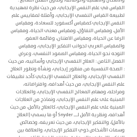
والأشكال والأهمية والوظائف، وتناول الفصل السابع :
القياس في علم النفس الإيجابي، من حيث نظرة تمهيدية
لطبيعة القياس النفسي الإيجابي، وأمثلة لمقاييس علم
النفس الإيجابي كمقياس أكسفورد للسعادة، ومقياس
الأمل، ومقياس التفاؤل، ومقياس معنى الحياة، ومقياس
الرضا عن الحياة، ومقياس الامتنان، وقائمة العفو،
والمقياس العربي لجوانب التفكير الإيجابي، ومقياس
التوجه نحو الحياة، ومقياس الصمود النفسي، وعرض
الفصل الثامن : العلاج النفسي الإيجابي وأساليبه، من حيث
: الصحة النفسية من منظور إيجابي، ونشأة وتطور العلاج
النفسي الإيجابي، والعلاج النفسي الإيجابي كأحد تطبيقات
علم النفس الإيجابي، من حيث أهدافه، وافتراضاته،
ومراحله، ومهام المعالج النفسي الإيجابي، والعلاجات
المبنية على علم النفس الإيجابي، ونماذج من العلاجات
المبنية على علم النفس الإيجابي، كالعلاج بالأمل، من حيث
أهدافه، ونظرية الأمل لـــ Snyder أو ما يسمي (العلاج
بالأمل)، والتفكير الإيجابي، من حيث تعريفه، وخصائص
وسمات الأشخاص ذوي التفكير الإيجابي، والعلاقة بين