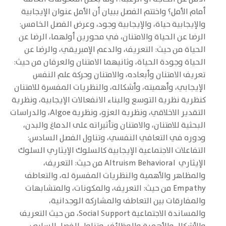
أمام الأمل؟ واختتم الفصل ببيان أن الأمل عنوان الإيجابية
والإيجابية حياة، والإيجابية وجود، وعرض الفصل الخامس:
الرضا عن الحياة والامتنان، في محورين أولهما، الرضا عن
الحياة من حيث: التعريف، والدعم الإمبريقي، والرضا عن
الحياة وجودة الحياة، وثانيهما الامتنان والعرفان من حيث:
تعريف الامتنان وأبعاده، والامتنان وحركة علم النفس
الإيجابي، وأهميته، وأشكاله، والنظريات المفسرة للامتنان
كنظرية نظرية التوسع والبناء الانفعالات الإيجابية، ونظرية
التقدير الاخلاقي، ونظرية العزو، ونظرية Algoe، والدراسات
البحثية للامتنان، والامتنان وتأثيراته على الدماغ والبدن،
ودوره في التعافي النفسي، وتناول الفصل السادس:
التفاعلات الاجتماعية الإيجابية كالسلوك الإيثاري السلوك
الإيثاري Altruism Behavioral من حيث: التعريف،
والمظاهر والأهمية والنظريات المفسرة له، والتعاطف
Empathy من حيث: التعريف، والمكونات، والمتشابهات
والمفارقات بين التعاطف والمشاركة الوجدانية،
والمساندة الاجتماعية Social Support، من حيث التعريف