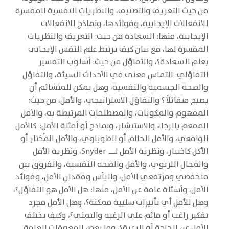
من حيث التعريف والتصنيف، والنظريات النفسية المفسرة
للانفعالات الإيجابية، وفوائدها، ونماذج للانفعالات
الإيجابية، منها: السعادة من حيث: التعريف والنظريات
المفسرة لها، مع بيان كيف يرتبط علم النفس الإيجابي
بعلم السعادة؟، والتفاؤل من حيث: أسلوب التفسير
التفاؤلي: التماس معنى في الأحداث السيئة، والتفاؤل
والصحة الجسمية والنفسية، وهل يمكن للمتشائم أن
يصبح متفائلاً ؟ والتفاؤل الاستراتيجي، والأمل، من حيث:
المفهوم والمكونات، والمصطلحات المرتبطة به، والأمل
المفعم بالرجاء والاستبشار، ونماذج أو أمثلة الأمل: كالأمل
الواقعي، والأمل الحالم أو الطوباوي، والأمل المُختار أو
الأكل كاختيار، ونظرية الأمل لـــ Snyder، ونظرية الأمل
والمجال التربوي، والأمل والصحة النفسية، والفروق بين
منخفضي ومرتفعي الأمل، واليأس وفقدان الأمل، وفوائد
الأمل، وأسئلة عامة عن الأمل، منها: هل الأمل هو التفاؤل؟،
وهل للأمل أي تأثيرات سلبية ممكنة؟، وهل الأمل مجرد
تفكير راغب أو قائم على الرغبة والتمني؟، وكيف يختلف
الأمل عن الحاجة أو الرغبة؟، وما بعض المعوقات العامة