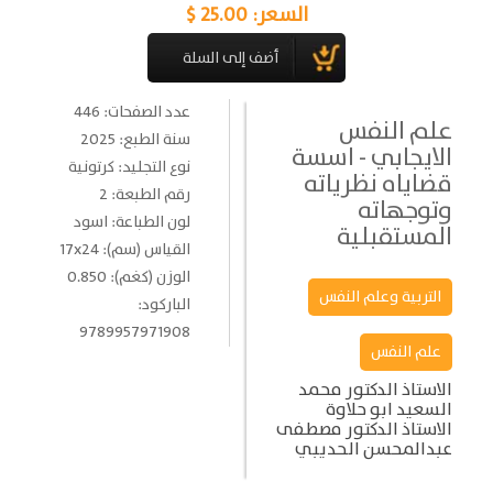
السعر:
25.00 $
عدد الصفحات: 446
علم النفس
سنة الطبع: 2025
الايجابي - اسسة
نوع التجليد: كرتونية
قضاياه نظرياته
رقم الطبعة: 2
وتوجهاته
لون الطباعة: اسود
المستقبلية
القياس (سم): 17x24
الوزن (كغم): 0.850
التربية وعلم النفس
الباركود:
9789957971908
علم النفس
الاستاذ الدكتور محمد
السعيد ابو حلاوة
الاستاذ الدكتور مصطفى
عبدالمحسن الحديبي