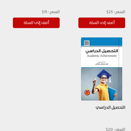
السعر:
25$
السعر:
15$
التحصيل الدراسي
السعر:
20$