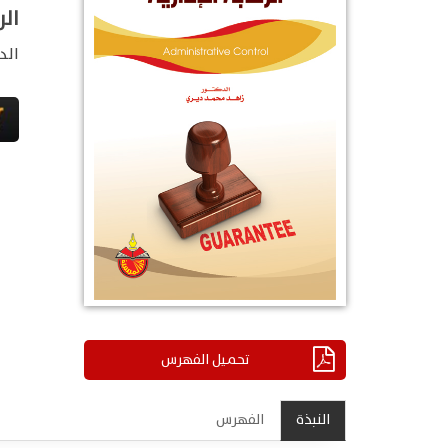
الر
الد
تحميل الفهرس
النبذة
الفهرس