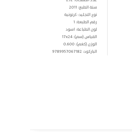
عدد الصفحات: 232
سنة الطبع: 2011
نوع التجليد: كرتونية
رقم الطبعة: 1
لون الطباعة: اسود
القياس (سم): 17x24
الوزن (كغم): 0.600
الباركود: 9789957067182