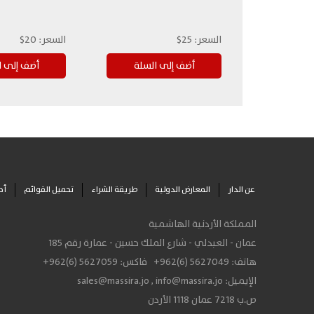
السعر:
25$
السعر:
20$
عن الدار
المعارض الدولية
طريقة الشراء
تحميل القوائم
أح
المملكة الأردنية الهاشمية
عمان - العبدلي - شارع الملك حسين - عمارة رقم 185
هاتف:
+962(6) 5627049
فاكس:
+962(6) 5627059
الإيميل:
info@massira.jo
,
sales@massira.jo
ص.ب 7218 عمان 1118 الأردن