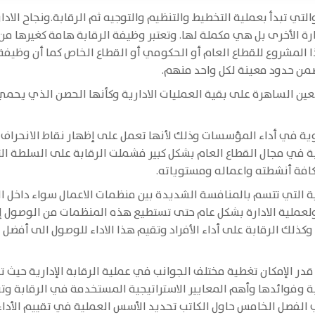
 والتي تبدأ بعملية التخطيط والتنظيم والتوجيه ثم الرقابة.ونجاح ال
ة الأخرى بل هي مكملة لها. وتعتبر وظيفة الرقابة هامة كغيرها من 
 المشروع للقطاع العام أو الحكومي أو القطاع الخاص كما أن وظيفة 
من حدود معينة لكل واحد منهم.
ين الساهرة على بقية العمليات الادارية وكأنها الحصن الذي يح
الزاوية في أداء المؤسسات وذلك لأنها تعمل على إظهار نقاط الانح
 في مجال القطاع العام بشكل كبير فشملت الرقابة على السلطة التن
كافة أنشطته واعماله ومستوياته.
ة التي تتسم بالمنافسة الشديدة بين منظمات الاعمال سواء داخل 
ص ولعملية الادارة بشكل عام حتى تستطيع هذه المنظمات من الوصول 
ذلك الرقابة على أداء الأفراد وتقيم هذا الاداء للوصول الى أفضل ال
 الإمكان تغطية مختلف الجوانب في عملية الرقابة الإدارية حيث تن
 وفوائدها وأهم المعايير الاستراتيجية المستخدمة في الرقابة وتنا
في الفصل الخامس حاول الكاتب تحديد الأسس العملية في تقييم الأد