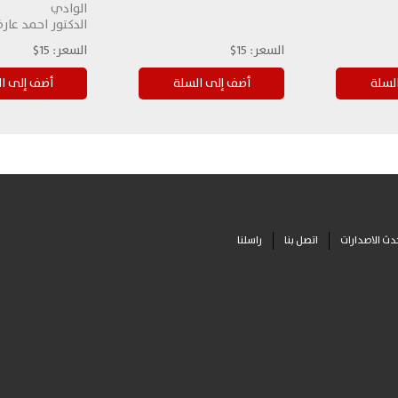
الوادي
الدكتور احمد عار
السعر:
15$
السعر:
15$
دث الاصدارات
اتصل بنا
راسلنا