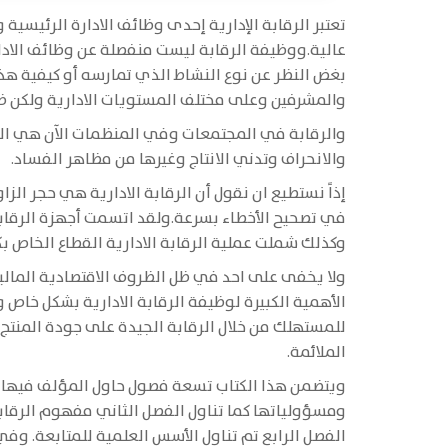
تعتبر الرقابة الإدارية إحدى وظائف الادارة الرئيسية
عالية.ووظيفة الرقابة ليست منفصلة عن وظائف الادار
بغض النظر عن نوع النشاط الذي تمارسه أو كيفية هذا
والمشرفين وعلى مختلف المستويات الادارية ولكن ض
والرقابة في المجتمعات وفي المنظمات الآن هي الع
والانحراف وتدني الانتاج وغيرها من مظاهر الفساد.
إذاً نستطيع ان نقول أن الرقابة الادارية هي حجر 
في تصحيح الأخطاء بسرعة.ولقد اتسمت أجهزة الرقابة
وكذلك شملت عملية الرقابة الادارية القطاع الخاص ب
ولا يخفى على احد في ظل الظروف الاقتصادية المالي
الأهمية الكبيرة لوظيفة الرقابة الادارية بشكل خا
للمستهلك من خلال الرقابة الجيدة على جودة المنتج وك
الملائمة.
ويتضمن هذا الكتاب تسعة فصول حاول المؤلف فيها قدر
ومسؤولياتها كما تناول الفصل الثاني مفهوم الرقابة
الفصل الرابع تم تناول الأسس العلمية للمتابعة. و