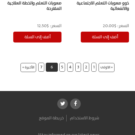
ذوو صعوبات التعلم الاجتماعية
صعوبات التعلم والخطة العلاجية
والانفعالية
المقترحة
السعر:
$20.00
السعر:
$12.50
7
6
5
4
3
2
1
« الاولى
الأخيرة »
شروط الاستخدام
خريطة الموقع
Stay informed on our latest news!