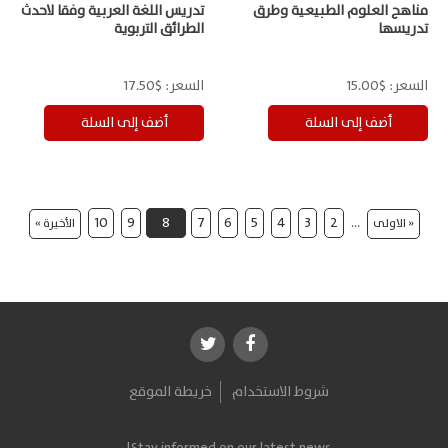
مناهج العلوم الطبيعية وطرق
تدريس اللغة العربية وفقا لاحدث
تدريسها
الطرائق التربوية
السعر:
$15.00
السعر:
$17.50
10
9
8
7
6
5
4
3
2
…
« الاولى
الأخيرة »
شروط الاستخدام
خريطة الموقع
Stay informed on our latest news!